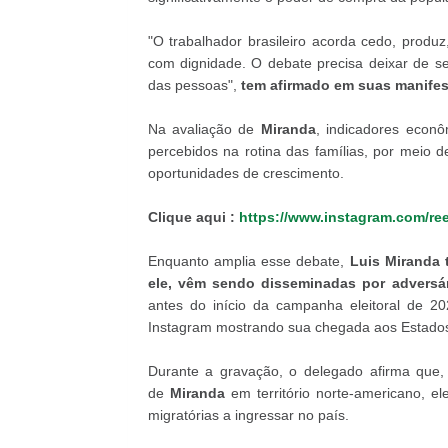
"O trabalhador brasileiro acorda cedo, produ
com dignidade. O debate precisa deixar de s
das pessoas",
tem afirmado em suas manifes
Na avaliação de
Miranda
, indicadores econô
percebidos na rotina das famílias, por meio 
oportunidades de crescimento.
Clique aqui :
https://www.instagram.com/r
Enquanto amplia esse debate,
Luis Miranda
ele, vêm sendo disseminadas por adversár
antes do início da campanha eleitoral de 2
Instagram mostrando sua chegada aos Estados
Durante a gravação, o delegado afirma que, 
de
Miranda
em território norte-americano, el
migratórias a ingressar no país.