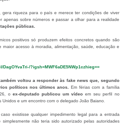
z, gera riqueza para o país e merece ter condições de viver
er apenas sobre números e passar a olhar para a realidade
tações públicas.
micos positivos só produzem efeitos concretos quando são
de maior acesso à moradia, alimentação, saúde, educação e
eel/DagOYvaTri-/?igsh=MWF6aDE5NWp1czhieg==
 também voltou a responder às fake news que, segundo
ios políticos nos últimos anos.
Em férias com a família
026, o
ex-deputado publicou um vídeo
em seu perfil no
 Unidos e um encontro com o delegado João Baiano.
caso existisse qualquer impedimento legal para a entrada
e simplesmente não teria sido autorizado pelas autoridades