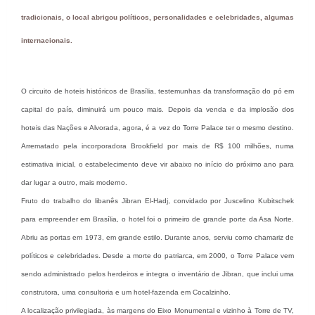
tradicionais, o local abrigou políticos, personalidades e celebridades, algumas
internacionais.
O circuito de hoteis históricos de Brasília, testemunhas da transformação do pó em
capital do país, diminuirá um pouco mais. Depois da venda e da implosão dos
hoteis das Nações e Alvorada, agora, é a vez do Torre Palace ter o mesmo destino.
Arrematado pela incorporadora Brookfield por mais de R$ 100 milhões, numa
estimativa inicial, o estabelecimento deve vir abaixo no início do próximo ano para
dar lugar a outro, mais moderno.
Fruto do trabalho do libanês Jibran El-Hadj, convidado por Juscelino Kubitschek
para empreender em Brasília, o hotel foi o primeiro de grande porte da Asa Norte.
Abriu as portas em 1973, em grande estilo. Durante anos, serviu como chamariz de
políticos e celebridades. Desde a morte do patriarca, em 2000, o Torre Palace vem
sendo administrado pelos herdeiros e integra o inventário de Jibran, que inclui uma
construtora, uma consultoria e um hotel-fazenda em Cocalzinho.
A localização privilegiada, às margens do Eixo Monumental e vizinho à Torre de TV,