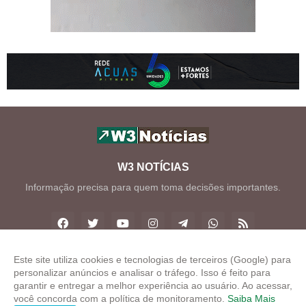
W3 NOTÍCIAS
Informação precisa para quem toma decisões importantes.
Este site utiliza cookies e tecnologias de terceiros (Google) para
personalizar anúncios e analisar o tráfego. Isso é feito para
Copyright ©
2026
W3 Notícias
garantir e entregar a melhor experiência ao usuário. Ao acessar,
você concorda com a política de monitoramento.
Saiba Mais
INÍCIO
SOBRE
CONTATO
LGPD
EXPEDIENTE