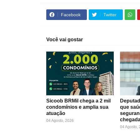
Facebook
Twitter
Você vai gostar
Sicoob BRMil chega a 2 mil
Deputad
condomínios e amplia sua
que saú
atuação
seguran
chegada
04 Agosto, 2026
04 Agosto,