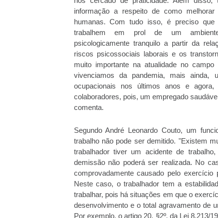
nos cercado de praticidade. Além disso,
informação a respeito de como melhorar 
humanas. Com tudo isso, é preciso que 
trabalhem em prol de um ambient
psicologicamente tranquilo a partir da rel
riscos psicossociais laborais e os transt
muito importante na atualidade no camp
vivenciamos da pandemia, mais ainda,
ocupacionais nos últimos anos e agora
colaboradores, pois, um empregado saudável e
comenta.
Segundo André Leonardo Couto, um funci
trabalho não pode ser demitido. "Existem m
trabalhador tiver um acidente de trabal
demissão não poderá ser realizada. No c
comprovadamente causado pelo exercício p
Neste caso, o trabalhador tem a estabilid
trabalhar, pois há situações em que o exerc
desenvolvimento e o total agravamento de 
Por exemplo, o artigo 20, §2º, da Lei 8.213