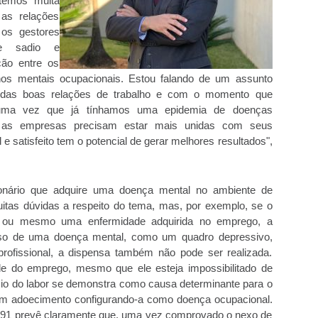
 temos muita
as relações
os gestores
e sadio e
ação entre os
ornos mentais ocupacionais. Estou falando de um assunto
o das boas relações de trabalho e com o momento que
 uma vez que já tínhamos uma epidemia de doenças
, as empresas precisam estar mais unidas com seus
 satisfeito tem o potencial de gerar melhores resultados",
onário que adquire uma doença mental no ambiente de
uitas dúvidas a respeito do tema, mas, por exemplo, se o
ho, ou mesmo uma enfermidade adquirida no emprego, a
aso de uma doença mental, como um quadro depressivo,
rofissional, a dispensa também não pode ser realizada.
ade do emprego, mesmo que ele esteja impossibilitado de
ício do labor se demonstra como causa determinante para o
um adoecimento configurando-a como doença ocupacional.
/1991 prevê claramente que, uma vez comprovado o nexo de