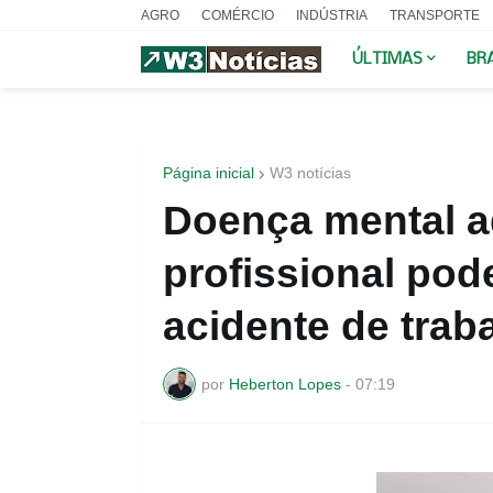
AGRO
COMÉRCIO
INDÚSTRIA
TRANSPORTE
ÚLTIMAS
BR
Página inicial
W3 notícias
Doença mental ad
profissional pod
acidente de trab
por
Heberton Lopes
-
07:19