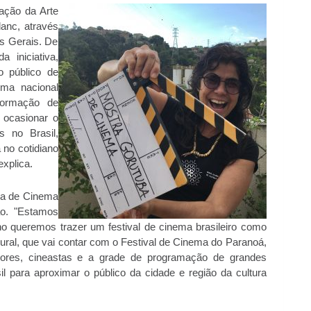
ação da Arte
anc, através
s Gerais. De
 iniciativa,
o público de
ma nacional
formação de
 ocasionar o
s no Brasil,
 no cotidiano
xplica.
ba de Cinema
ão. "Estamos
o queremos trazer um festival de cinema brasileiro como
ural, que vai contar com o Festival de Cinema do Paranoá,
adores, cineastas e a grade de programação de grandes
l para aproximar o público da cidade e região da cultura