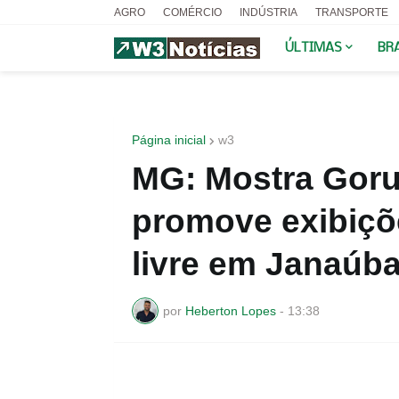
AGRO
COMÉRCIO
INDÚSTRIA
TRANSPORTE
ÚLTIMAS
BR
Página inicial
w3
MG: Mostra Gor
promove exibiçõe
livre em Janaúb
por
Heberton Lopes
-
13:38