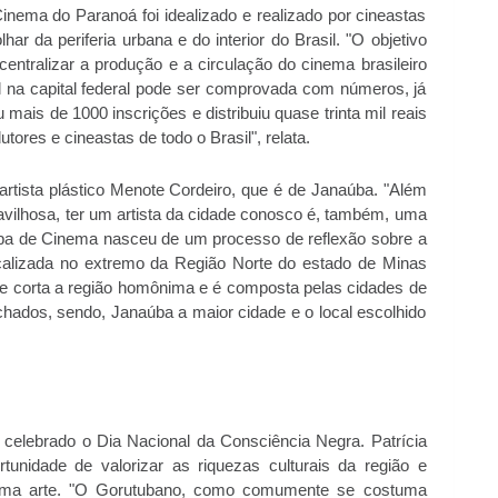
inema do Paranoá foi idealizado e realizado por cineastas
 da periferia urbana e do interior do Brasil. "O objetivo
entralizar a produção e a circulação do cinema brasileiro
al na capital federal pode ser comprovada com números, já
mais de 1000 inscrições e distribuiu quase trinta mil reais
tores e cineastas de todo o Brasil", relata.
lo artista plástico Menote Cordeiro, que é de Janaúba. "Além
avilhosa, ter um artista da cidade conosco é, também, uma
tuba de Cinema nasceu de um processo de reflexão sobre a
ocalizada no extremo da Região Norte do estado de Minas
ue corta a região homônima e é composta pelas cidades de
hados, sendo, Janaúba a maior cidade e o local escolhido
é celebrado o Dia Nacional da Consciência Negra. Patrícia
unidade de valorizar as riquezas culturais da região e
tima arte. "O Gorutubano, como comumente se costuma