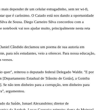
 mais depender de um celular estragadinho, sem ter wi-fi,
tar que é caríssimo. O Caiado está nos dando a oportunidade
 Silva de Sousa. Diego Carneiro Silva concordou com a
se notebook vai nos ajudar muito, principalmente nesta reta
, Daniel Cândido declamou um poema de sua autoria em
, para nós estudantes, veio a oferecer. Para nossa educação,
s versos.
 quer", reiterou o deputado federal Delegado Waldir. "E por
 [Departamento Estadual de Trânsito de Goiás], a Goinfra
]. Se não tem dinheiro para a corrupção, tem dinheiro para
ura", argumentou.
ado da Saúde, Ismael Alexandrino; diretor de
écnica da Agehab, Lucas Gouveia; primeira-dama de Moiporá,