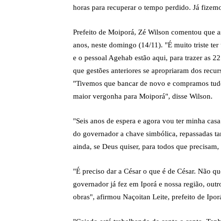
horas para recuperar o tempo perdido. Já fizem
Prefeito de Moiporá, Zé Wilson comentou que as
anos, neste domingo (14/11). "É muito triste te
e o pessoal Agehab estão aqui, para trazer as 2
que gestões anteriores se apropriaram dos recur
"Tivemos que bancar de novo e compramos tudo.
maior vergonha para Moiporá", disse Wilson.
"Seis anos de espera e agora vou ter minha cas
do governador a chave simbólica, repassadas t
ainda, se Deus quiser, para todos que precisam
"É preciso dar a César o que é de César. Não q
governador já fez em Iporá e nossa região, out
obras", afirmou Naçoitan Leite, prefeito de Ipo