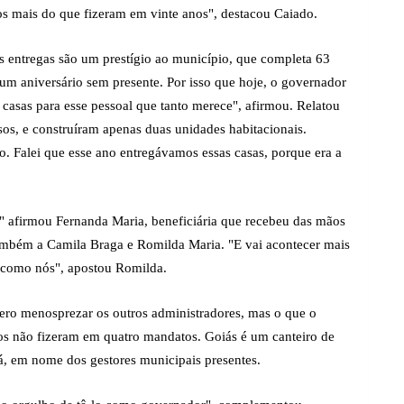
os mais do que fizeram em vinte anos", destacou Caiado.
 entregas são um prestígio ao município, que completa 63
r um aniversário sem presente. Por isso que hoje, o governador
2 casas para esse pessoal que tanto merece", afirmou. Relatou
sos, e construíram apenas duas unidades habitacionais.
 Falei que esse ano entregávamos essas casas, porque era a
a" afirmou Fernanda Maria, beneficiária que recebeu das mãos
ambém a Camila Braga e Romilda Maria. "E vai acontecer mais
, como nós", apostou Romilda.
uero menosprezar os outros administradores, mas o que o
ros não fizeram em quatro mandatos. Goiás é um canteiro de
rá, em nome dos gestores municipais presentes.