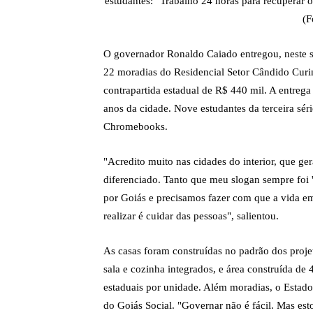
estudantes: "Trabalho 24 horas para recuperar 
(F
O governador Ronaldo Caiado entregou, neste s
22 moradias do Residencial Setor Cândido Curin
contrapartida estadual de R$ 440 mil. A entrega
anos da cidade. Nove estudantes da terceira sé
Chromebooks.
"Acredito muito nas cidades do interior, que ge
diferenciado. Tanto que meu slogan sempre foi 
por Goiás e precisamos fazer com que a vida e
realizar é cuidar das pessoas", salientou.
As casas foram construídas no padrão dos proje
sala e cozinha integrados, e área construída de
estaduais por unidade. Além moradias, o Estado
do Goiás Social. "Governar não é fácil. Mas est