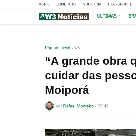
AGRO
COMÉRCIO
INDÚSTRIA
TRANSPORTE
ÚLTIMAS
BR
Página inicial
w3
“A grande obra q
cuidar das pesso
Moiporá
por
Rafael Monteiro
-
05:46