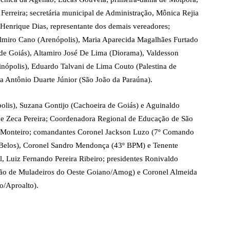
 Ferreira; secretária municipal de Administração, Mônica Rejia
 Henrique Dias, representante dos demais vereadores;
Delmiro Cano (Arenópolis), Maria Aparecida Magalhães Furtado
de Goiás), Altamiro José De Lima (Diorama), Valdesson
minópolis), Eduardo Talvani de Lima Couto (Palestina de
ra Antônio Duarte Júnior (São João da Paraúna).
polis), Suzana Gontijo (Cachoeira de Goiás) e Aguinaldo
es e Zeca Pereira; Coordenadora Regional de Educação de São
os Monteiro; comandantes Coronel Jackson Luzo (7º Comando
s Belos), Coronel Sandro Mendonça (43º BPM) e Tenente
l, Luiz Fernando Pereira Ribeiro; presidentes Ronivaldo
ção de Muladeiros do Oeste Goiano/Amog) e Coronel Almeida
o/Aproalto).