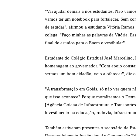
"Vai ajudar demais a nós estudantes. Não vamos
vamos ter um notebook para fortalecer. Sem con
de estudar", afirmou a estudante Vitória Ramos
colega. "Faço minhas as palavras da Vitória. Es
final de estudos para o Enem e vestibular".
Estudante do Colégio Estadual José Marcelino
homenagem ao governador. "Com apoio constante
sermos um bom cidadão, veio a oferecer", diz o
"A transformação em Goiás, só não ver quem não
que isso acontece? Porque moralizamos o Detran
[Agência Goiana de Infraestrutura e Transportes
investimento na educação, rodovia, infraestrut
Também estiveram presentes o secretário de Est
Desenvolvimento Institucional e Cooperação T