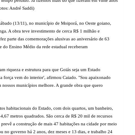
o tempo perdido. Já fizemos mais do que fizeram em vinte anos"
otos: André Saddi)
ábado (13/11), no município de Moiporá, no Oeste goiano,
ga. A obra teve investimento de cerca R$ 1 milhão e
 fez parte das comemorações alusivas ao aniversário de 63
rie do Ensino Médio da rede estadual receberam
ram riqueza e estrutura para que Goiás seja um Estado
'a força vem do interior', afirmou Caiado. "Sou apaixonado
m nossos municípios melhore. A grande obra que quero
tos habitacionais do Estado, com dois quartos, um banheiro,
 44,67 metros quadrados. São cerca de R$ 20 mil de recursos
 prevê a construção de mais 47 habitações na cidade por meio
ou no governo há 2 anos, dez meses e 13 dias, e trabalho 24