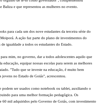
nho orgulho de tê-lo como governador", complementou
de Baliza e que representou as mulheres no evento.
s para cada um dos nove estudantes da terceira série do
Moiporá. A ação faz parte do plano de investimentos do
de igualdade a todos os estudantes do Estado.
para mim, no governo, dar a todos adolescentes aquilo que
la educação, equipar nossas escolas para serem as melhores
 Caiado. "Tudo que se investe na educação, é muito bem
s jovens no Estado de Goiás", acrescentou.
 podem ser usados como notebook ou tablet, auxiliando o
ribuindo para uma melhor formação pedagógica. Os
e 60 mil adquiridos pelo Governo de Goiás, com investimento