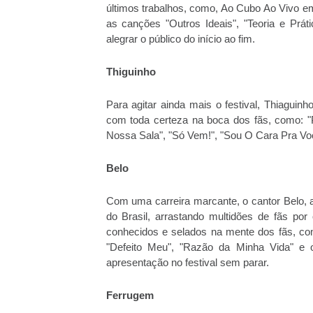
últimos trabalhos, como, Ao Cubo Ao Vivo e
as canções "Outros Ideais", "Teoria e Práti
alegrar o público do início ao fim.
Thiguinho
Para agitar ainda mais o festival, Thiagui
com toda certeza na boca dos fãs, como: 
Nossa Sala", "Só Vem!", "Sou O Cara Pra Você
Belo
Com uma carreira marcante, o cantor Belo, 
do Brasil, arrastando multidões de fãs po
conhecidos e selados na mente dos fãs, com
"Defeito Meu", "Razão da Minha Vida" e o
apresentação no festival sem parar.
Ferrugem