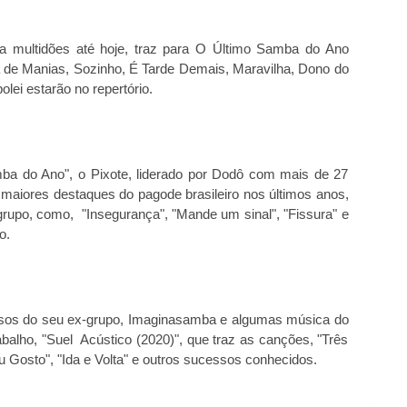
a multidões até hoje, traz para O Último Samba do Ano
a de Manias, Sozinho, É Tarde Demais, Maravilha, Dono do
ei estarão no repertório.
ba do Ano", o Pixote, liderado por Dodô com mais de 27
maiores destaques do pagode brasileiro nos últimos anos,
grupo, como, "Insegurança", "Mande um sinal", "Fissura" e
o.
ssos do seu ex-grupo, Imaginasamba e algumas música do
rabalho, "Suel Acústico (2020)", que traz as canções, "Três
 Gosto", "Ida e Volta" e outros sucessos conhecidos.