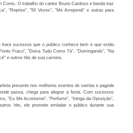
m Cores. O trabalho do cantor Bruno Cardoso e banda traz
ca", "Reprise", "50 Vezes", "Me Arrependi" e outras para
nho trará sucessos que o público conhece bem e que estão
"Ponto Fraco", "Deixa Tudo Como Tá", "Domingando", "Na
" e outros hits de sua carreira.
artista presente nos melhores eventos de samba e pagode
r onde passa, chega para alegrar a festa. Com sucessos
o, "Eu Me Acostumei", "Perfume", "Intriga da Oposição",
utros hits, ele promete embalar o público durante sua