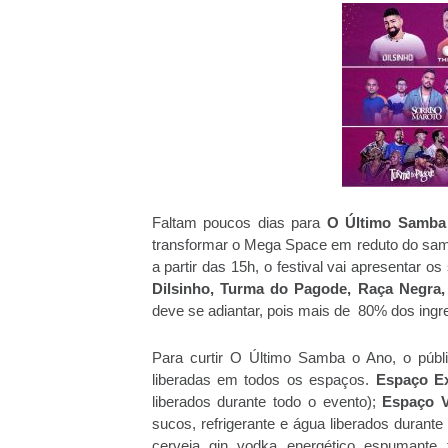
Faltam poucos dias para
O Último Samba
transformar o Mega Space em reduto do sam
a partir das 15h, o festival vai apresentar 
Dilsinho, Turma do Pagode, Raça Negra, 
deve se adiantar, pois mais de 80% dos ingr
Para curtir O Último Samba o Ano, o públi
liberadas em todos os espaços.
Espaço E
liberados durante todo o evento);
Espaço V
sucos, refrigerante e água liberados durante
cerveja, gin, vodka, energético, espumante, t