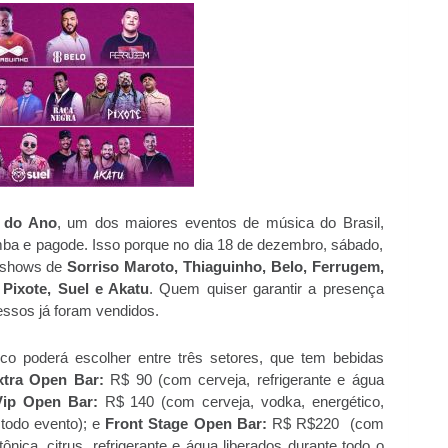
 do Ano
, um dos maiores eventos de música do Brasil,
ba e pagode. Isso porque no dia 18 de dezembro, sábado,
os shows de
Sorriso Maroto, Thiaguinho, Belo, Ferrugem,
Pixote, Suel e Akatu
. Quem quiser garantir a presença
essos já foram vendidos.
co poderá escolher entre três setores, que tem bebidas
xtra Open Bar:
R$ 90 (com cerveja, refrigerante e água
ip Open Bar:
R$ 140 (com cerveja, vodka, energético,
 todo evento); e
Front Stage Open Bar:
R$ R$220 (com
ônica, citrus, refrigerante e água liberados durante todo o