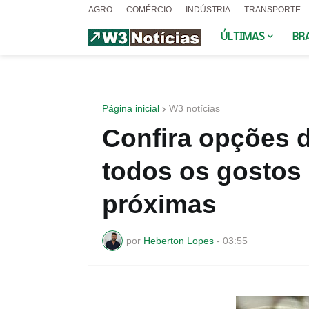
AGRO
COMÉRCIO
INDÚSTRIA
TRANSPORTE
ÚLTIMAS
BR
Página inicial
W3 notícias
Confira opções d
todos os gostos
próximas
por
Heberton Lopes
-
03:55