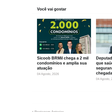
Você vai gostar
Sicoob BRMil chega a 2 mil
Deputad
condomínios e amplia sua
que saú
atuação
seguran
chegada
04 Agosto, 2026
04 Agosto,
Postagem Anterior