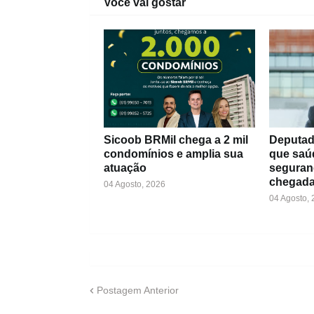
Você vai gostar
Sicoob BRMil chega a 2 mil
Deputad
condomínios e amplia sua
que saú
atuação
seguran
chegada
04 Agosto, 2026
04 Agosto,
Postagem Anterior