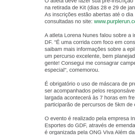
O atleta deve fazer sua pré-inscrição
na retirada de Kit (dias 28 e 29 de j
As inscrições estão abertas até o di
consultadas no site:
www.purplerun.c
A atleta Lorena Nunes falou sobre a 
DF. "É uma corrida com foco em consc
saibam mais informações sobre a epi
um percurso excelente, bem planejado
gente! Consegui me consagrar campeã
especial", comemorou.
É obrigatório o uso de máscara de pr
ser acompanhados pelos responsáveis
largada acontecerá às 7 horas em fren
participarão de percursos de 5km de
O evento é realizado pela empresa In
Esportes do GDF, através de emenda
é organizada pela ONG Viva Além das