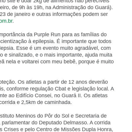
 no site e doar 2kg de alimentos não perecíveis
aneiro, de 9h às 19h, na Administração do Guará).
a 23 de janeiro e outras informações podem ser
om.br
.
importância da Purple Run para as famílias do
ientização à epilepsia. É importante que todos
lepsia. Esse é um evento muito agradável, com
 e sinalizado, e o mais importante, ajuda muita
 nela e voltarei com meu bebê, porque é muito
oteção. Os atletas a partir de 12 anos deverão
, conforme regulação Cbat e legislação local. A
te ao Edifício Consei, no Guará II. Os atletas
 corrida e 2,5km de caminhada.
stituto Meninos do Pôr do Sol e Secretaria de
 parlamentar do Deputado Delmasso. A corrida
 Crises e pelo Centro de Missões Dupla Honra,