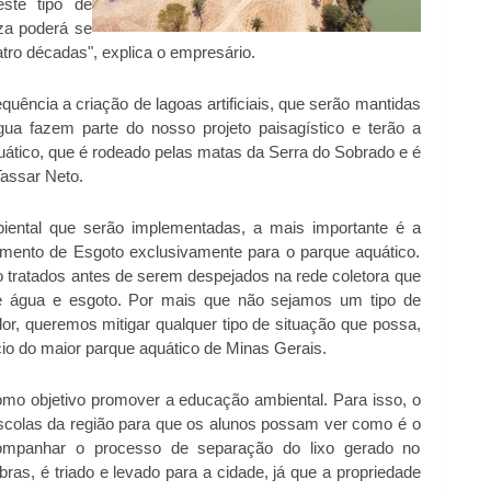
este tipo de
eza poderá se
ro décadas", explica o empresário.
quência a criação de lagoas artificiais, que serão mantidas
ua fazem parte do nosso projeto paisagístico e terão a
ático, que é rodeado pelas matas da Serra do Sobrado e é
 Tassar Neto.
iental que serão implementadas, a mais importante é a
mento de Esgoto exclusivamente para o parque aquático.
o tratados antes de serem despejados na rede coletora que
de água e esgoto. Por mais que não sejamos um tipo de
r, queremos mitigar qualquer tipo de situação que possa,
cio do maior parque aquático de Minas Gerais.
mo objetivo promover a educação ambiental. Para isso, o
escolas da região para que os alunos possam ver como é o
mpanhar o processo de separação do lixo gerado no
ras, é triado e levado para a cidade, já que a propriedade