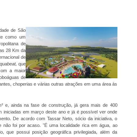
idade de São
nte como um
ropolitana de
enas 28 Km da
ernacional de
quabeat
,
que
 com a maior
 toboáguas de
urantes, choperias e várias outras atrações em uma área às
² e, ainda na fase de construção, já gera mais de 400
am iniciadas em março deste ano e já é possível ver onde
mento. De acordo com Tassar Neto, sócio da iniciativa, o
e não foi por acaso. "É uma localidade rica em água, ao
, que possui posição geográfica privilegiada, além da