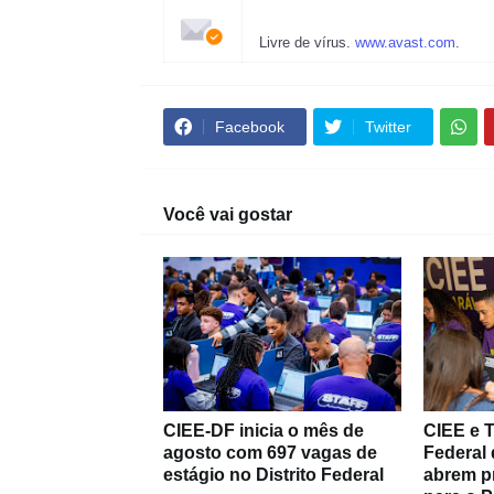
Livre de vírus.
www.avast.com
.
Facebook
Twitter
Você vai gostar
CIEE-DF inicia o mês de
CIEE e T
agosto com 697 vagas de
Federal 
estágio no Distrito Federal
abrem p