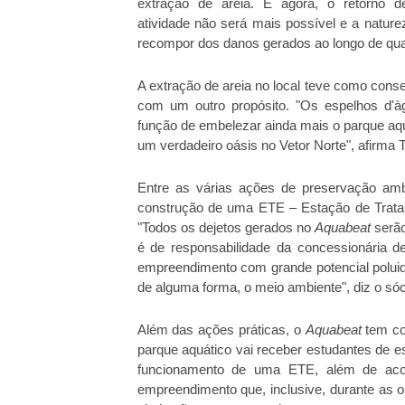
extração de areia. E agora, o retorno d
atividade não será mais possível e a natur
recompor dos danos gerados ao longo de quat
A extração de areia no local teve como conse
com um outro propósito. "Os espelhos d'àg
função de embelezar ainda mais o parque aqu
um verdadeiro oásis no Vetor Norte", afirma
Entre as várias ações de preservação amb
construção de uma ETE – Estação de Trata
"Todos os dejetos gerados no
Aquabeat
serã
é de responsabilidade da concessionária 
empreendimento com grande potencial poluido
de alguma forma, o meio ambiente", diz o só
Além das ações práticas, o
Aquabeat
tem co
parque aquático vai receber estudantes de 
funcionamento de uma ETE, além de aco
empreendimento que, inclusive, durante as ob