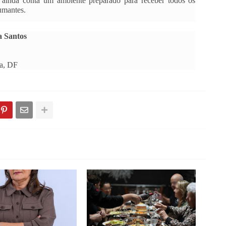
 ainda conta um ambiente preparado para receber todos os 
umantes.
 Santos
a, DF 