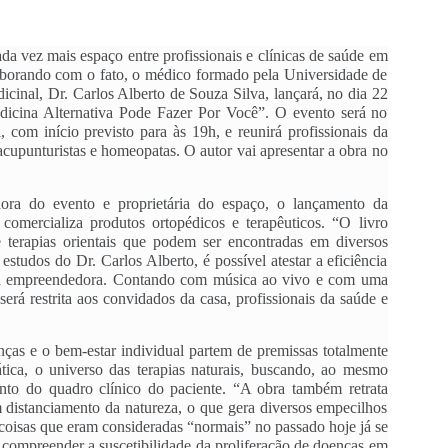
a vez mais espaço entre profissionais e clínicas de saúde em 
oborando com o fato, o médico formado pela Universidade de 
icinal, Dr. Carlos Alberto de Souza Silva, lançará, no dia 22 
edicina Alternativa Pode Fazer Por Você”. O evento será no 
com início previsto para às 19h, e reunirá profissionais da 
 acupunturistas e homeopatas. O autor vai apresentar a obra no 
ora do evento e proprietária do espaço, o lançamento da 
 comercializa produtos ortopédicos e terapêuticos. “O livro 
 terapias orientais que podem ser encontradas em diversos 
studos do Dr. Carlos Alberto, é possível atestar a eficiência 
lta a empreendedora. Contando com música ao vivo e com uma 
erá restrita aos convidados da casa, profissionais da saúde e 
ças e o bem-estar individual partem de premissas totalmente 
ática, o universo das terapias naturais, buscando, ao mesmo 
nto do quadro clínico do paciente. “A obra também retrata 
istanciamento da natureza, o que gera diversos empecilhos 
coisas que eram consideradas “normais” no passado hoje já se 
compreender a suscetibilidade da proliferação de doenças em 