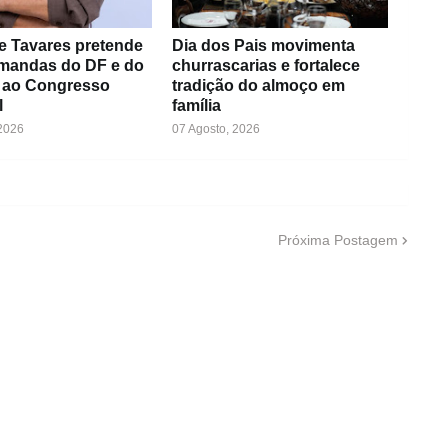
e Tavares pretende
Dia dos Pais movimenta
emandas do DF e do
churrascarias e fortalece
 ao Congresso
tradição do almoço em
l
família
 2026
07 Agosto, 2026
Próxima Postagem