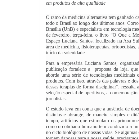
em produtos de alta qualidade
O ramo da medicina alternativa tem ganhado cad
todo o Brasil ao longo dos últimos anos. Corr
Brasília (UnB) e especialista em tecnologia med
de fevereiro, terça-feira, o livro “O Que a M
Espaço Luciana Santos, localizado na Asa Sul, 
área de medicina, fisioterapeutas, ortopedistas,
início da solenidade.
Para a empresária Luciana Santos, organizad
publicação fortalece a  proposta da loja, que
aborda uma série de tecnologias medicinais e
produtos. Com isso, através das palavras e dos e
dessas terapias de forma disciplinar”, ressa
seleção especial de aperitivos, a comemoração s
jornalistas.
O estudo leva em conta que a ausência de doen
distintas e abrange, de maneira simples e did
tempo, artifícios que estimulam o aprimorame
como o cotidiano humano tem conduzido a um d
no ciclo biológico de nossas vidas. Se algumas 
tornam danosas para a nossa saúde, precisamos 