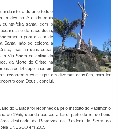
mundo inteiro durante todo o
, o destino é ainda mais
 quinta-feira santa, com o
eucaristia e do sacerdócio,
Sacramento para o altar de
a Santa, não se celebra a
risto, mas há duas outras
ã, a Via Sacra na colina do
rde, da Morte de Cristo na
omposta de 14 capelinhas em
s recorrem a este lugar, em diversas ocasiões, para ter
ncontro com Deus", conclui.
io do Caraça foi reconhecida pelo Instituto do Patrimônio
 ano de 1955, quando passou a fazer parte do rol de bens
área destinada às Reservas da Biosfera da Serra do
as pela UNESCO em 2005.