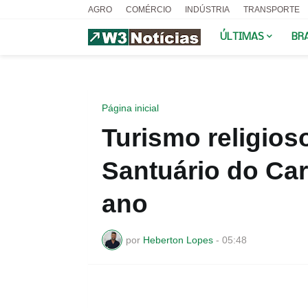
AGRO
COMÉRCIO
INDÚSTRIA
TRANSPORTE
ÚLTIMAS
BR
Página inicial
Turismo religio
Santuário do Car
ano
por
Heberton Lopes
-
05:48