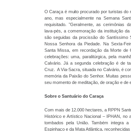
O Caraça é muito procurado por turistas do 
ano, mas especialmente na Semana Santa
requisitado. "Geralmente, as cerimônias da
lava-pés, a comemoração da instituição da 
são seguidas da procissão do Santíssimo 
Nossa Senhora da Piedade. Na Sexta-Feir
Santa Missa, em recordação da Morte de C
celebrações: uma, paralitúrgica, pela manh
Calvário. Já a segunda celebração é de ta
Cruz. A Via-Sacra, situada no Calvário, é c
memória da Paixão do Senhor. Muitas pessoa
seu momento de meditação, de oração e de e
Sobre o Santuário do Caraça
Com mais de 12.000 hectares, a RPPN Santuár
Histórico e Artístico Nacional – IPHAN, no
tombados pela União. Também integra a 
Espinhaço e da Mata Atlântica, reconhecid