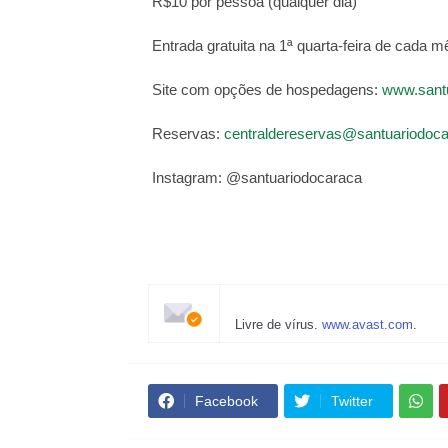
R$10 por pessoa (qualquer dia)
Entrada gratuita na 1ª quarta-feira de cada
Site com opções de hospedagens:
www.sant
Reservas:
centraldereservas@santuariodoca
Instagram: @santuariodocaraca
Livre de vírus.
www.avast.com
.
Facebook
Twitter