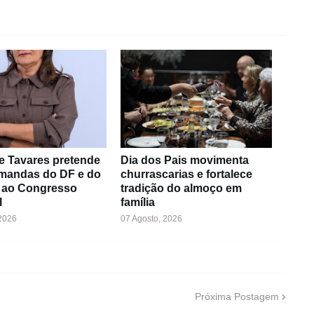
e Tavares pretende
Dia dos Pais movimenta
emandas do DF e do
churrascarias e fortalece
 ao Congresso
tradição do almoço em
l
família
 2026
07 Agosto, 2026
Próxima Postagem