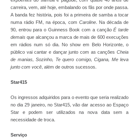
expoentes do samba e pagode, com quase 40 anos de
carreira, vem, até hoje, embalando os fãs por onde passa.
A banda fez história, pois foi a primeira de samba a tocar
numa rádio FM, na época, com
Caroline
. Na década de
90, entrou para o Guinness Book com a canção
É tarde
demais
que alcançou a marca de mais de 600 execuções
em rádios num só dia. No show em Belo Horizonte, o
público vai cantar e dançar junto com as canções
Cheia
de manias, Sozinho, Te quero comigo, Cigana, Me leva
junto com você
, além de outros sucessos.
Star415
Os ingressos adquiridos para o evento que seria realizado
no dia 29 janeiro, no Star415, vão dar acesso ao Espaço
Star e podem ser utilizados na nova data sem a
necessidade de troca.
Serviço