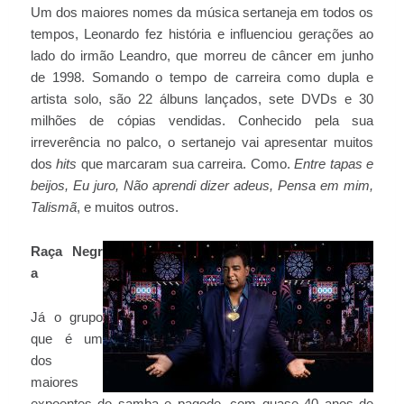
Um dos maiores nomes da música sertaneja em todos os
tempos, Leonardo fez história e influenciou gerações ao
lado do irmão Leandro, que morreu de câncer em junho
de 1998. Somando o tempo de carreira como dupla e
artista solo, são 22 álbuns lançados, sete DVDs e 30
milhões de cópias vendidas. Conhecido pela sua
irreverência no palco, o sertanejo vai apresentar muitos
dos
hits
que marcaram sua carreira. Como.
Entre tapas e
beijos, Eu juro, Não aprendi dizer adeus, Pensa em mim,
Talismã
, e muitos outros.
Raça
Negr
a
Já o grupo
que é um
dos
maiores