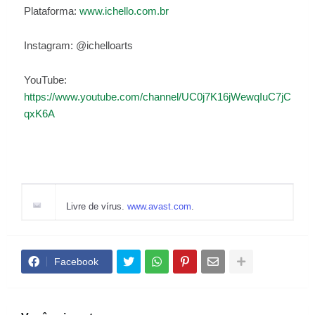
Plataforma:
www.ichello.com.br
Instagram: @ichelloarts
YouTube:
https://www.youtube.com/channel/UC0j7K16jWewqIuC7jC
qxK6A
Livre de vírus.
www.avast.com
.
Facebook