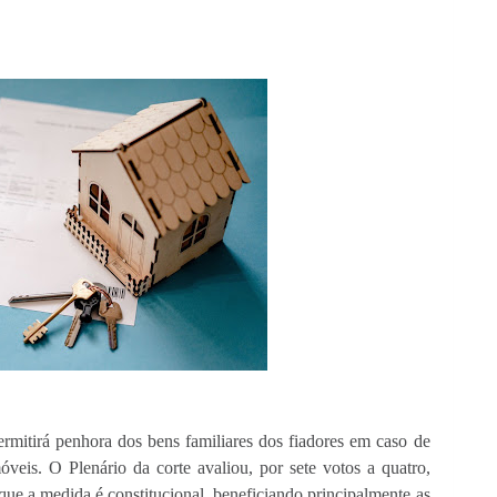
rmitirá penhora dos bens familiares dos fiadores em caso de 
eis. O Plenário da corte avaliou, por sete votos a quatro, 
 que a medida é constitucional, beneficiando principalmente as 