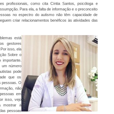
es profissionais, como cita Cíntia Santos, psicóloga e
Assumpção. Para ela, a falta de informação e o preconceito
essoas no espectro do autismo não têm capacidade de
seguem criar relacionamentos benéficos às atividades das
blemas está
os gestores
Por isso, ela
ação Sobre o
 importante.
os um número
utistas pode
idade que os
s pessoas. O
ormação, não
 pessoas em
r isso, vejo
a mostrar à
 das pessoas