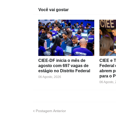
Você vai gostar
CIEE-DF inicia o mês de
CIEE e T
agosto com 697 vagas de
Federal 
estágio no Distrito Federal
abrem p
para o 
06 Agosto, 2026
06 Agosto,
Postagem Anterior