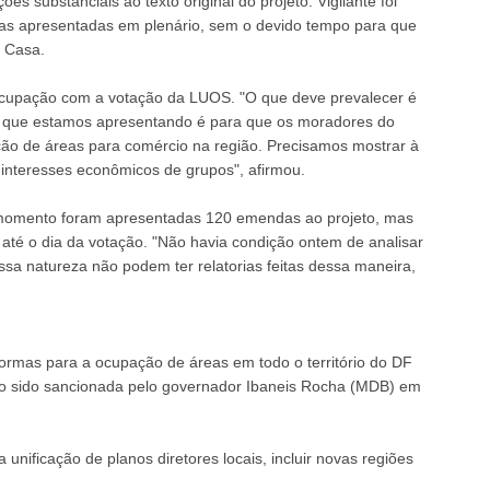
s substanciais ao texto original do projeto. Vigilante foi
das apresentadas em plenário, sem o devido tempo para que
a Casa.
cupação com a votação da LUOS. "O que deve prevalecer é
 que estamos apresentando é para que os moradores do
ão de áreas para comércio na região. Precisamos mostrar à
 interesses econômicos de grupos", afirmou.
 momento foram apresentadas 120 emendas ao projeto, mas
té o dia da votação. "Não havia condição ontem de analisar
sa natureza não podem ter relatorias feitas dessa maneira,
ormas para a ocupação de áreas em todo o território do DF
ndo sido sancionada pelo governador Ibaneis Rocha (MDB) em
 unificação de planos diretores locais, incluir novas regiões