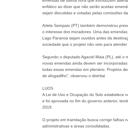
emendas de última hora que introduzem alteraçõe
enfático ao dizer que não serão aceitas emen
sejam discutidas e votadas pelas comissões d
Arlete Sampaio (PT) também demonstrou preo
o interesse dos moradores. Uma das emendas
Lago Paranoá sejam ouvidos antes da destinaç
sociedade que o projeto não veio para atender
Segundo o deputado Agaciel Maia (PL), até o
novas emendas ainda devem ser incorporadas a
todas essas emendas em plenário. Projetos des
de afogadilho", observou o distrital.
LUOS
A Lei de Uso e Ocupação do Solo estabelece n
e foi aprovada no fim do governo anterior, te
2019.
O projeto em tramitação busca corrigir falhas na
administrativas e áreas consolidadas.