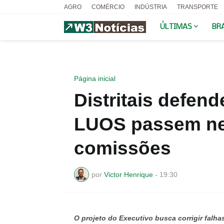
AGRO
COMÉRCIO
INDÚSTRIA
TRANSPORTE
ÚLTIMAS
BR
Página inicial
Distritais defe
LUOS passem ne
comissões
por
Victor Henrique
-
19:30
O projeto do Executivo busca corrigir falhas