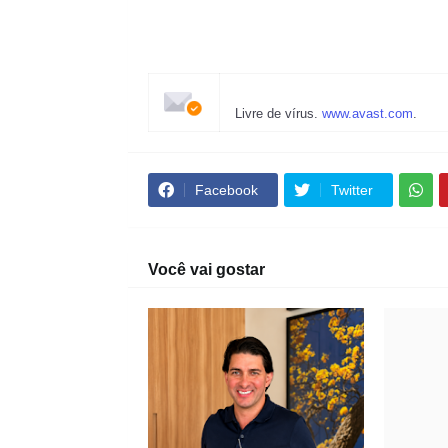
Livre de vírus.
www.avast.com
.
Facebook
Twitter
Você vai gostar