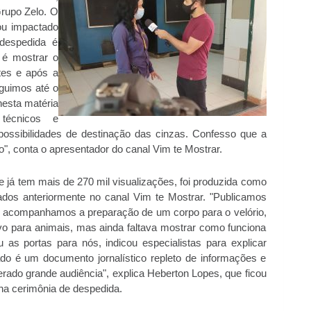
rupo Zelo. O
ou impactado
despedida é
 é mostrar o
tes e após a
guimos até o
nesta matéria
técnicos e
ossibilidades de destinação das cinzas. Confesso que a
, conta o apresentador do canal Vim te Mostrar.
e já tem mais de 270 mil visualizações, foi produzida como
dos anteriormente no canal Vim te Mostrar. "Publicamos
o, acompanhamos a preparação de um corpo para o velório,
vo para animais, mas ainda faltava mostrar como funciona
as portas para nós, indicou especialistas para explicar
do é um documento jornalístico repleto de informações e
rado grande audiência", explica Heberton Lopes, que ficou
a cerimônia de despedida.