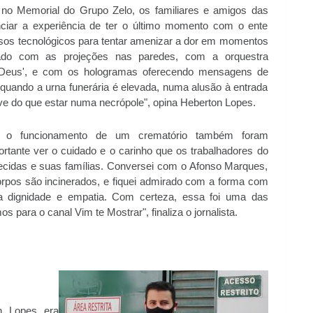
do no Memorial do Grupo Zelo, os familiares e amigos das
iar a experiência de ter o último momento com o ente
rsos tecnológicos para tentar amenizar a dor em momentos
onado com as projeções nas paredes, com a orquestra
 Deus', e com os hologramas oferecendo mensagens de
 quando a urna funerária é elevada, numa alusão à entrada
eve do que estar numa necrópole", opina Heberton Lopes.
re o funcionamento de um crematório também foram
rtante ver o cuidado e o carinho que os trabalhadores do
ecidas e suas famílias. Conversei com o Afonso Marques,
orpos são incinerados, e fiquei admirado com a forma com
ita dignidade e empatia. Com certeza, essa foi uma das
 para o canal Vim te Mostrar", finaliza o jornalista.
n Lopes era