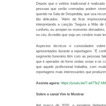
Depois que o velório tradicional é realiza
pessoas que serão cremadas podem vivenc
querido na Sala de Despedida, que usa recu
tão delicados. "Além de ficar impressi
interpretando a canção 'Segura a Mão de
conforto, eu arrepiei no momento derradeiro,
no céu. Acredito que seja um cenário mais l
Aspectos técnicos e curiosidades sob
apresentados durante a reportagem. "É confo
segmento funerário têm com as pessoas fal
que é operador do forno ondas urnas e os c
que aquele profissional trabalha, com mu
reportagens mais interessantes que produzimos
Assista agora:
https://youtu.be/7-a47TeZ-hM
Sobre o canal Vim te Mostrar
Até março de 2020, o jornalista Heberto