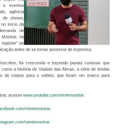
 e eventos
lo, agência
a de shows,
 no início da
demanda de
e Mostrar, no
 repórter" do
nicação antes de se tornar assessor de imprensa.
nscritos, foi crescendo e trazendo pautas curiosas que
 como a história do Viaduto das Almas, a série de lendas
ão de corpos para o velório, que foram um marco para
trar, acesse
www.youtube.com/vimtemostrar
.
cebook.com/vimtemostrar
.
stagram.com/vimtemostrar