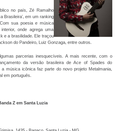
lico no país, Zé Ramalho
ca Brasileira', em um ranking
". Com sua poesia e música
 interior, onde agrega uma
 e a brasilidade. Ele traçou
ackson do Pandeiro, Luiz Gonzaga, entre outros.
algumas parcerias inesquecíveis. A mais recente, com o
 lançamento da versão brasileira de Ace of Spades do
 a música icônica faz parte do novo projeto Metalmania,
al em português.
anda Z em Santa Luzia
 Frimisa, 1435 - Bagaço. Santa Luzia - MG