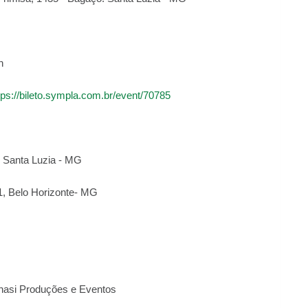
h
tps://bileto.sympla.com.br/event/70785
, Santa Luzia - MG
1, Belo Horizonte- MG
Ohasi Produções e Eventos