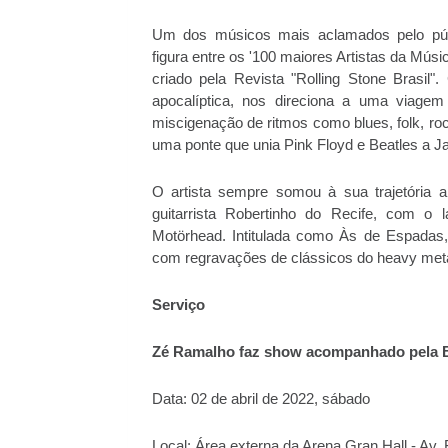
Um dos músicos mais aclamados pelo púb
figura entre os '100 maiores Artistas da Músi
criado pela Revista "Rolling Stone Brasil
apocalíptica, nos direciona a uma viagem
miscigenação de ritmos como blues, folk, rock
uma ponte que unia Pink Floyd e Beatles a J
O artista sempre somou à sua trajetória 
guitarrista Robertinho do Recife, com o
Motörhead. Intitulada como Às de Espadas,
com regravações de clássicos do heavy met
Serviço
Zé
Ramalho
faz show acompanhado pela B
Data: 02 de abril de 2022, sábado
Local: Área externa da Arena Gran Hall - Av.