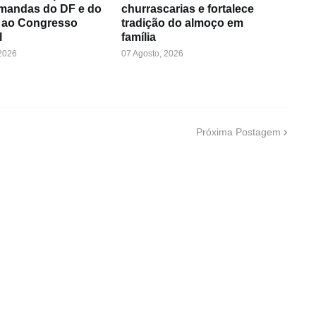
emandas do DF e do
churrascarias e fortalece
 ao Congresso
tradição do almoço em
l
família
 2026
07 Agosto, 2026
Próxima Postagem