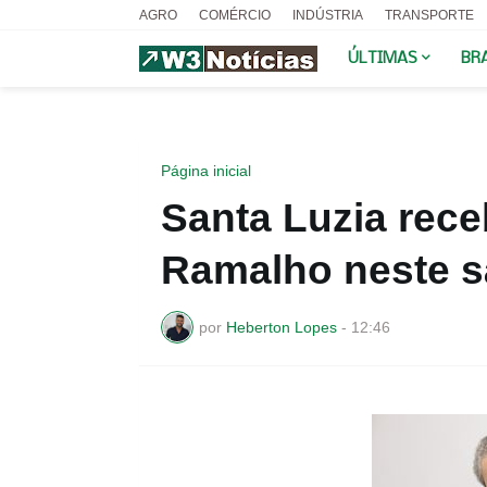
AGRO
COMÉRCIO
INDÚSTRIA
TRANSPORTE
ÚLTIMAS
BR
Página inicial
Santa Luzia rec
Ramalho neste 
por
Heberton Lopes
-
12:46