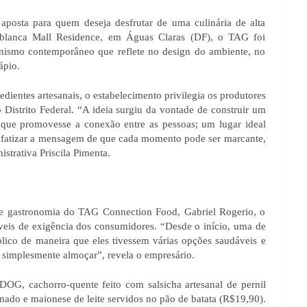
osta para quem deseja desfrutar de uma culinária de alta 
blanca Mall Residence, em Águas Claras (DF), o TAG foi 
nismo contemporâneo que reflete no design do ambiente, no 
ápio.
entes artesanais, o estabelecimento privilegia os produtores 
 Distrito Federal. “A ideia surgiu da vontade de construir um 
 que promovesse a conexão entre as pessoas; um lugar ideal 
enfatizar a mensagem de que cada momento pode ser marcante, 
strativa Priscila Pimenta. 
e gastronomia do TAG Connection Food, Gabriel Rogerio, o 
íveis de exigência dos consumidores. “Desde o início, uma de 
lico de maneira que eles tivessem várias opções saudáveis e 
 simplesmente almoçar”, revela o empresário. 
OG, cachorro-quente feito com salsicha artesanal de pernil 
nado e maionese de leite servidos no pão de batata (R$19,90). 