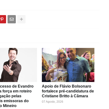
cesso de Evandro
Apoio de Flávio Bolsonaro
a força em roteiro
fortalece pré-candidatura de
gação pelas
Cristiane Britto à Câmara
is emissoras do
07 Agosto, 2026
o Mineiro