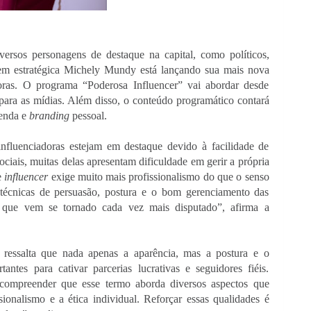
rsos personagens de destaque na capital, como políticos, 
agem estratégica Michely Mundy está lançando sua mais nova 
doras. O programa “Poderosa Influencer” vai abordar desde 
para as mídias. Além disso, o conteúdo programático contará 
enda e 
branding
 pessoal.
luenciadoras estejam em destaque devido à facilidade de 
iais, muitas delas apresentam dificuldade em gerir a própria 
 
influencer 
exige muito mais profissionalismo do que o senso 
cnicas de persuasão, postura e o bom gerenciamento das 
 que vem se tornado cada vez mais disputado”, afirma a 
essalta que nada apenas a aparência, mas a postura e o 
ntes para cativar parcerias lucrativas e seguidores fiéis. 
compreender que esse termo aborda diversos aspectos que 
ionalismo e a ética individual. Reforçar essas qualidades é 