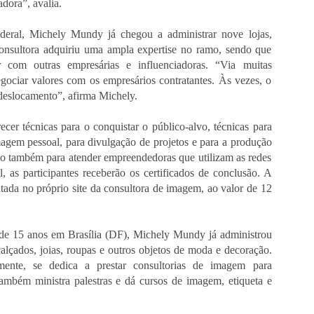
adora”, avalia.
deral, Michely Mundy já chegou a administrar nove lojas, 
onsultora adquiriu uma ampla expertise no ramo, sendo que 
r com outras empresárias e influenciadoras. “Via muitas 
gociar valores com os empresários contratantes. Às vezes, o 
eslocamento”, afirma Michely. 
ecer técnicas para o conquistar o público-alvo, técnicas para 
magem pessoal, para divulgação de projetos e para a produção 
do também para atender empreendedoras que utilizam as redes 
l, as participantes receberão os certificados de conclusão. A 
tada no próprio site da consultora de imagem, ao valor de 12 
de 15 anos em Brasília (DF), Michely Mundy já administrou 
lçados, joias, roupas e outros objetos de moda e decoração. 
ente, se dedica a prestar consultorias de imagem para 
influenciadoras, empreendedoras e políticas. Também ministra palestras e dá cursos de imagem, etiqueta e 