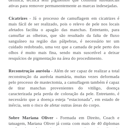
dérmica, técnica sem pigmentos que combina substâncias 
ativas para remover permanentemente as marcas indesejadas.
Cicatrizes
 - Já o processo de camuflagem em cicatrizes é 
mais fácil de ser realizado, pois o relevo de pele nos locais 
afetados facilita o apagão das manchas. Entretanto, para 
camuflar as olheiras, que são resultado da falta de fluxo 
sanguíneo na região das pálpebras, é necessário ter um 
cuidado redobrado, uma vez que a camada de pele perto dos 
olhos é muito mais fina, sendo mais suscetível a deixar 
resquícios de pigmentação na área do procedimento.
Reconstrução auréola
 - Além de ser capaz de realizar a total 
reconstrução da auréola mamária, muitas vezes deformada 
pelo processo de mastectomia, a camuflagem também é capaz 
de tirar manchas provenientes do vitiligo, doença 
caracterizada pela perda de coloração da pele. Entretanto, é 
necessário que a doença esteja “estacionada”, em estado de 
inércia, sem o risco de afetar outras áreas do corpo. 
Sobre Mariana Oliver -
 Formada em Direito, Coach e 
tatuagem, Mariana Oliver já conta com mais de 40 diplomas 