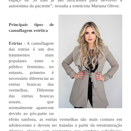
espaço de 30 dias já são suficientes para devolver a 
autoestima da paciente”, ressalta a esteticista Mariana Oliver.
Principais tipos de 
camuflagem estética
Estrias
 - A camuflagem 
das estrias é um dos 
tratamentos mais 
populares entre o 
público feminino, no 
entanto, primeiro é 
necessário diferenciar as 
estrias brancas das 
vermelhas. Diferente 
das estrias brancas 
usuais, que 
normalmente aparecem 
devido ao pós-parto ou 
efeito sanfona, as estrias vermelhas são mais comuns em 
adolescentes e devem ser tratadas a partir da reestruturação 