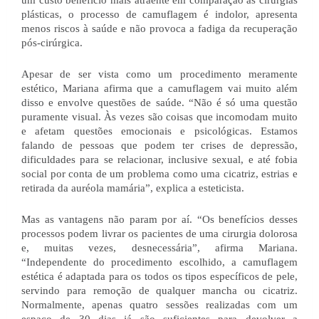
um custo benefício mais atraente em comparação às cirurgias 
plásticas, o processo de camuflagem é indolor, apresenta 
menos riscos à saúde e não provoca a fadiga da recuperação 
pós-cirúrgica. 
Apesar de ser vista como um procedimento meramente 
estético, Mariana afirma que a camuflagem vai muito além 
disso e envolve questões de saúde. “Não é só uma questão 
puramente visual. Às vezes são coisas que incomodam muito 
e afetam questões emocionais e psicológicas. Estamos 
falando de pessoas que podem ter crises de depressão, 
dificuldades para se relacionar, inclusive sexual, e até fobia 
social por conta de um problema como uma cicatriz, estrias e 
retirada da auréola mamária”, explica a esteticista.
Mas as vantagens não param por aí. “Os benefícios desses 
processos podem livrar os pacientes de uma cirurgia dolorosa 
e, muitas vezes, desnecessária”, afirma Mariana. 
“Independente do procedimento escolhido, a camuflagem 
estética é adaptada para os todos os tipos específicos de pele, 
servindo para remoção de qualquer mancha ou cicatriz. 
Normalmente, apenas quatro sessões realizadas com um 