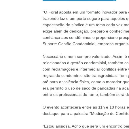
"O Foral aposta em um formato inovador para c
trazendo luz e um porto seguro para aqueles 
capacitação do síndico é um tema cada vez mai
exige além de dedicação, preparo e conhecim
confiança aos condôminos e proporcione prospe
Suporte Gestão Condominial, empresa organi
Necessário e nem sempre valorizado. Assim é o
relacionadas à gestão condominial, também cab
com reclamações e intermediar conflitos entre
regras do condomínio são transgredidas. Tem 
até para a violência física, como o morador qu
era permito o uso de saco de pancadas na acad
entre os profissionais do ramo, também será 
O evento acontecerá entre as 11h e 18 horas 
destaque para a palestra "Mediação de Conflit
"Estou ansiosa. Acho que será um encontro be