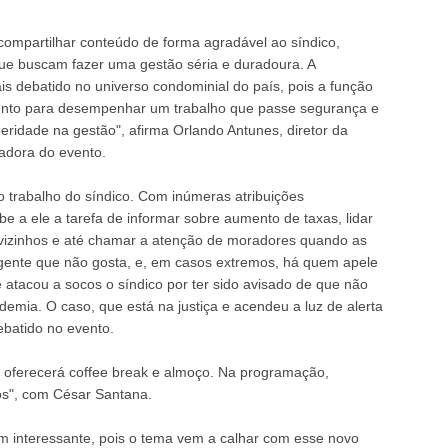
ompartilhar conteúdo de forma agradável ao síndico,
que buscam fazer uma gestão séria e duradoura. A
s debatido no universo condominial do país, pois a função
ento para desempenhar um trabalho que passe segurança e
ridade na gestão", afirma Orlando Antunes, diretor da
zadora do evento.
 trabalho do síndico. Com inúmeras atribuições
e a ele a tarefa de informar sobre aumento de taxas, lidar
 vizinhos e até chamar a atenção de moradores quando as
gente que não gosta, e, em casos extremos, há quem apele
e atacou a socos o síndico por ter sido avisado de que não
emia. O caso, que está na justiça e acendeu a luz de alerta
debatido no evento.
e oferecerá coffee break e almoço. Na programação,
os", com César Santana.
m interessante, pois o tema vem a calhar com esse novo