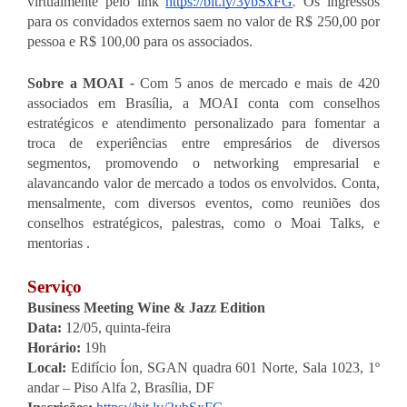
virtualmente pelo link 
https://bit.ly/3ybSxFG
.
 Os ingressos 
para os convidados externos saem no valor de R$ 250,00 por 
pessoa e R$ 100,00 para os associados.
Sobre a MOAI 
- 
Com 5 anos de mercado e mais de 420 
associados em Brasília, a MOAI conta com conselhos 
estratégicos e atendimento personalizado para fomentar a 
troca de experiências entre empresários de diversos 
segmentos, promovendo o networking empresarial e 
alavancando valor de mercado a todos os envolvidos. Conta, 
mensalmente, com diversos eventos, como reuniões dos 
conselhos estratégicos, palestras, como o Moai Talks, e 
mentorias .
Serviço
Business Meeting Wine & Jazz Edition
Data: 
12/05, quinta-feira
Horário:
 19h
Local:
 Edifício Íon, SGAN quadra 601 Norte, Sala 1023, 1º 
andar – Piso Alfa 2, Brasília, DF