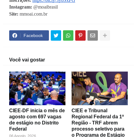
Inscrições:
https://bit.ly/3ybSxFG
Instagram: 
@moaibrasil
Site:
 mmoai.com.br
Facebook
Você vai gostar
CIEE-DF inicia o mês de
CIEE e Tribunal
agosto com 697 vagas
Regional Federal da 1ª
de estágio no Distrito
Região - TRF abrem
Federal
processo seletivo para
o Programa de Estágio
06 Agosto, 2026