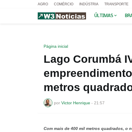
AGRO
COMÉRCIO
INDÚSTRIA
TRANSPORTE
ÚLTIMAS
BR
Página inicial
Lago Corumbá I
empreendimento 
metros quadrad
por
Victor Henrique
-
21:57
Com mais de 400 mil metros quadrados, o 