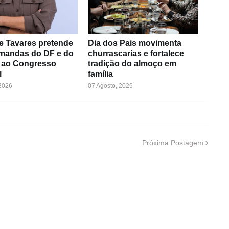
e Tavares pretende
Dia dos Pais movimenta
emandas do DF e do
churrascarias e fortalece
 ao Congresso
tradição do almoço em
l
família
 2026
07 Agosto, 2026
Próxima Postagem