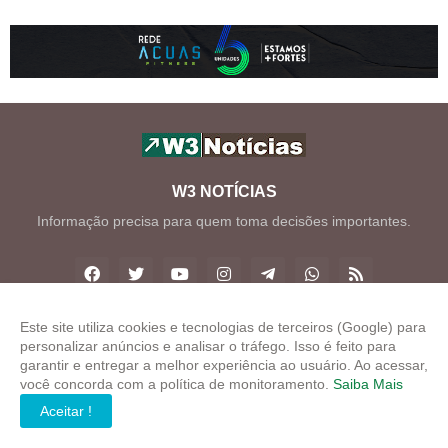
W3 NOTÍCIAS
Informação precisa para quem toma decisões importantes.
Este site utiliza cookies e tecnologias de terceiros (Google) para
personalizar anúncios e analisar o tráfego. Isso é feito para
Copyright ©
2026
W3 Notícias
garantir e entregar a melhor experiência ao usuário. Ao acessar,
você concorda com a política de monitoramento.
Saiba Mais
INÍCIO
SOBRE
CONTATO
LGPD
EXPEDIENTE
Aceitar !
EDITORIAL
MÍDIA KIT
W3 ZAP