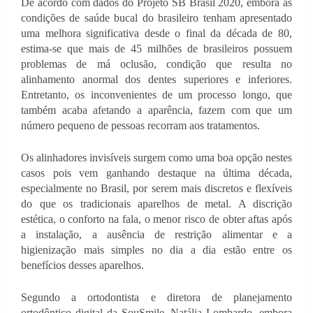
De acordo com dados do Projeto SB Brasil 2020, embora as 
condições de saúde bucal do brasileiro tenham apresentado 
uma melhora significativa desde o final da década de 80, 
estima-se que mais de 45 milhões de brasileiros possuem 
problemas de má oclusão, condição que resulta no 
alinhamento anormal dos dentes superiores e inferiores. 
Entretanto, os inconvenientes de um processo longo, que 
também acaba afetando a aparência, fazem com que um 
número pequeno de pessoas recorram aos tratamentos. 
Os alinhadores invisíveis surgem como uma boa opção nestes 
casos pois vem ganhando destaque na última década, 
especialmente no Brasil, por serem mais discretos e flexíveis 
do que os tradicionais aparelhos de metal. A discrição 
estética, o conforto na fala, o menor risco de obter aftas após 
a instalação, a ausência de restrição alimentar e a 
higienização mais simples no dia a dia estão entre os 
benefícios desses aparelhos. 
Segundo a ortodontista e diretora de planejamento 
ortodôntico digital da SouSmile, Natália Lombardo, embora 