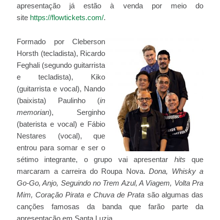
apresentação já estão à venda por meio do
site
https://flowtickets.com/
.
Formado por Cleberson
Horsth (tecladista), Ricardo
Feghali (segundo guitarrista
e tecladista), Kiko
(guitarrista e vocal), Nando
(baixista) Paulinho (
in
memorian
), Serginho
(baterista e vocal) e Fábio
Nestares (vocal), que
entrou para somar e ser o
sétimo integrante, o grupo vai apresentar
hits
que
marcaram a carreira do Roupa Nova.
Dona, Whisky a
Go-Go, Anjo, Seguindo no Trem Azul, A Viagem, Volta Pra
Mim, Coração Pirata e Chuva de Prata
são algumas das
canções famosas da banda que farão parte da
apresentação em Santa Luzia.