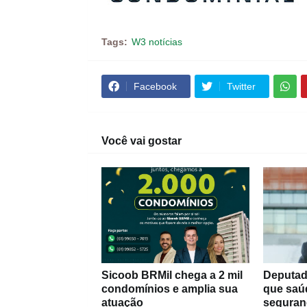
Tags:
W3 notícias
Facebook
Twitter
Você vai gostar
Sicoob BRMil chega a 2 mil
Deputad
condomínios e amplia sua
que saú
atuação
seguran