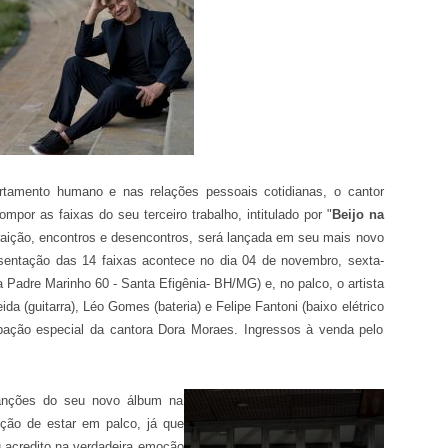
tamento humano e nas relações pessoais cotidianas, o cantor
mpor as faixas do seu terceiro trabalho, intitulado por "
Beijo na
traição, encontros e desencontros, será lançada em seu mais novo
entação das 14 faixas acontece no dia 04 de novembro, sexta-
 Padre Marinho 60 - Santa Efigênia- BH/MG) e, no palco, o artista
 (guitarra), Léo Gomes (bateria) e Felipe Fantoni (baixo elétrico
ipação especial da cantora Dora Moraes. Ingressos à venda pelo
anções do seu novo álbum na
ção de estar em palco, já que
u acredito na verdadeira emoção