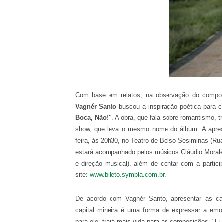
Com base em relatos, na observação do compor
Vagnér Santo
buscou a inspiração poética para co
Boca, Não!"
. A obra, que fala sobre romantismo, 
show, que leva o mesmo nome do álbum. A apres
feira, às 20h30, no Teatro de Bolso Sesiminas (Rua
estará acompanhado pelos músicos Cláudio Moraleida
e direção musical), além de contar com a partic
site:
www.bileto.sympla.com.br
.
De acordo com Vagnér Santo, apresentar as c
capital mineira é uma forma de expressar a emo
para ele, trará mais vida para as composições. "E