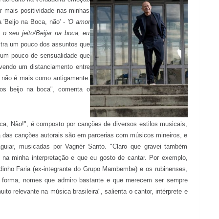
r mais positividade nas minhas
 'Beijo na Boca, não' -
'O amor
 seu jeito/Beijar na boca, eu
tra um pouco dos assuntos que
m um pouco de sensualidade que
avendo um distanciamento entre
 não é mais como antigamente.
os beijo na boca", comenta o
ca, Não!", é composto por canções de diversos estilos musicais,
a das canções autorais são em parcerias com músicos mineiros, e
guiar, musicadas por Vagnér Santo. "Claro que gravei também
na minha interpretação e que eu gosto de cantar. Por exemplo,
dinho Faria (ex-integrante do Grupo Mambembe) e os rubinenses,
a forma, nomes que admiro bastante e que merecem ser sempre
o relevante na música brasileira", salienta o cantor, intérprete e