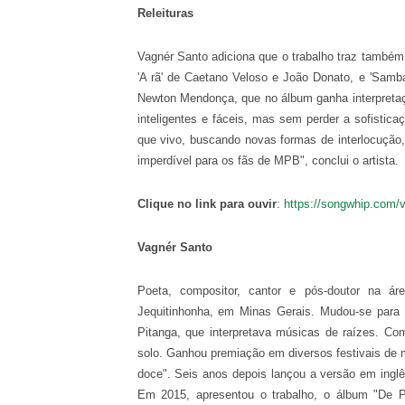
Releituras
Vagnér Santo adiciona que o trabalho traz também
'A rã' de Caetano Veloso e João Donato, e 'Sam
Newton Mendonça, que no álbum ganha interpretaçã
inteligentes e fáceis, mas sem perder a sofisti
que vivo, buscando novas formas de interlocução,
imperdível para os fãs de MPB", conclui o artista.
Clique no link para ouvir
:
https://songwhip.com/v
Vagnér Santo
Poeta, compositor, cantor e pós-doutor na ár
Jequitinhonha, em Minas Gerais. Mudou-se para 
Pitanga, que interpretava músicas de raízes. Co
solo. Ganhou premiação em diversos festivais de 
doce". Seis anos depois lançou a versão em ingl
Em 2015, apresentou o trabalho, o álbum "De P