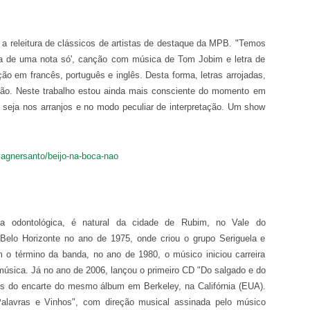
 a releitura de clássicos de artistas de destaque da MPB. "Temos
ba de uma nota só', canção com música de Tom Jobim e letra de
o em francês, português e inglês. Desta forma, letras arrojadas,
cação. Neste trabalho estou ainda mais consciente do momento em
 seja nos arranjos e no modo peculiar de interpretação. Um show
agnersanto/beijo-na-boca-nao
ea odontológica, é natural da cidade de Rubim, no Vale do
Belo Horizonte no ano de 1975, onde criou o grupo Seriguela e
m o término da banda, no ano de 1980, o músico iniciou carreira
música. Já no ano de 2006, lançou o primeiro CD "Do salgado e do
ês do encarte do mesmo álbum em Berkeley, na Califórnia (EUA).
alavras e Vinhos", com direção musical assinada pelo músico