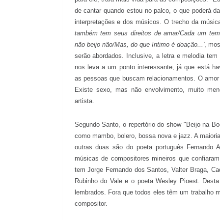
de cantar quando estou no palco, o que poderá da
interpretações e dos músicos. O trecho da música
também tem seus direitos de amar/Cada um tem o
não beijo não/Mas, do que íntimo é doação...'
, mos
serão abordados. Inclusive, a letra e melodia te
nos leva a um ponto interessante, já que está h
as pessoas que buscam relacionamentos. O amor
Existe sexo, mas não envolvimento, muito men
artista.
Segundo Santo, o repertório do show "Beijo na Bo
como mambo, bolero, bossa nova e jazz. A maiori
outras duas são do poeta português Fernando A
músicas de compositores mineiros que confiaram 
tem Jorge Fernando dos Santos, Valter Braga, Ca
Rubinho do Vale e o poeta Wesley Pioest. Dest
lembrados. Fora que todos eles têm um trabalho muit
compositor.