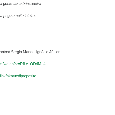
 gente faz a brincadeira
pega a noite inteira.
ntos/ Sergio Manoel Ignácio Júnior
com/watch?v=RfLe_OD4M_4
link/akatuediproposito