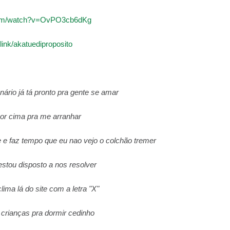
com/watch?v=OvPO3cb6dKg
link/akatuediproposito
ário já tá pronto pra gente se amar
 por cima pra me arranhar
te e faz tempo que eu nao vejo o colchão tremer
stou disposto a nos resolver
clima lá do site com a letra "X"
s crianças pra dormir cedinho