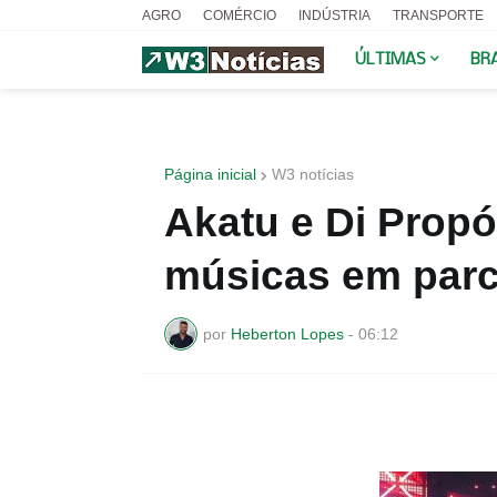
AGRO
COMÉRCIO
INDÚSTRIA
TRANSPORTE
ÚLTIMAS
BR
Página inicial
W3 notícias
Akatu e Di Prop
músicas em parc
por
Heberton Lopes
-
06:12