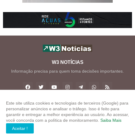
W3 NOTÍCIAS
Informação precisa para quem toma decisões importantes.
Este site utiliza cookies e tecnologias de terceiros (Google) para
personalizar anúncios e analisar o tráfego. Isso é feito para
Copyright ©
2026
W3 Notícias
garantir e entregar a melhor experiência ao usuário. Ao acessar,
você concorda com a política de monitoramento.
Saiba Mais
INÍCIO
SOBRE
CONTATO
LGPD
EXPEDIENTE
Aceitar !
EDITORIAL
MÍDIA KIT
W3 ZAP