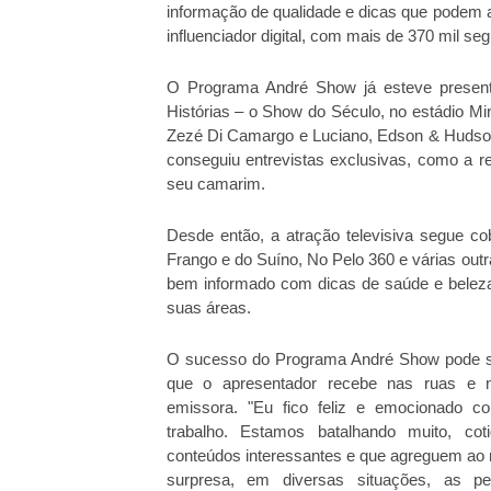
informação de qualidade e dicas que podem a
influenciador digital, com mais de 370 mil se
O Programa André Show já esteve present
Histórias – o Show do Século, no estádio Mi
Zezé Di Camargo e Luciano, Edson & Hudson
conseguiu entrevistas exclusivas, como a 
seu camarim.
Desde então, a atração televisiva segue c
Frango e do Suíno, No Pelo 360 e várias outra
bem informado com dicas de saúde e beleza 
suas áreas.
O sucesso do Programa André Show pode s
que o apresentador recebe nas ruas e n
emissora. "Eu fico feliz e emocionado c
trabalho. Estamos batalhando muito, coti
conteúdos interessantes e que agreguem ao 
surpresa, em diversas situações, as 