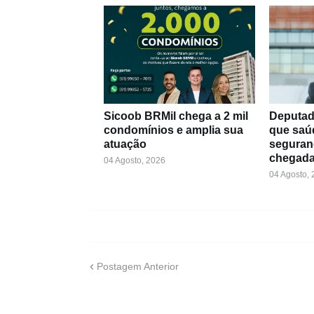
Sicoob BRMil chega a 2 mil
Deputad
condomínios e amplia sua
que saú
atuação
seguran
chegada
04 Agosto, 2026
04 Agosto,
Postagem Anterior