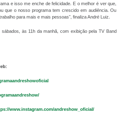
ma e isso me enche de felicidade. E o melhor é ver que,
lou que o nosso programa tem crescido em audiência. Ou
abalho para mais e mais pessoas", finaliza André Luiz.
 sábados, às 11h da manhã, com exibição pela TV Band
eb:
gramaandreshowoficial
rogramaandreshow/
tps://www.instagram.com/andreshow_oficial/