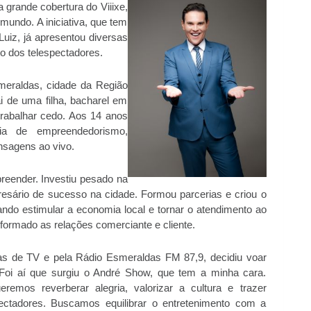
 grande cobertura do Viiixe,
o mundo. A iniciativa, que tem
Luiz, já apresentou diversas
o dos telespectadores.
meraldas, cidade da Região
i de uma filha, bacharel em
 trabalhar cedo. Aos 14 anos
ia de empreendedorismo,
sagens ao vivo.
ender. Investiu pesado na
esário de sucesso na cidade. Formou parcerias e criou o
ndo estimular a economia local e tornar o atendimento ao
sformado as relações comerciante e cliente.
 de TV e pela Rádio Esmeraldas FM 87,9, decidiu voar
 "Foi aí que surgiu o André Show, que tem a minha cara.
emos reverberar alegria, valorizar a cultura e trazer
pectadores. Buscamos equilibrar o entretenimento com a