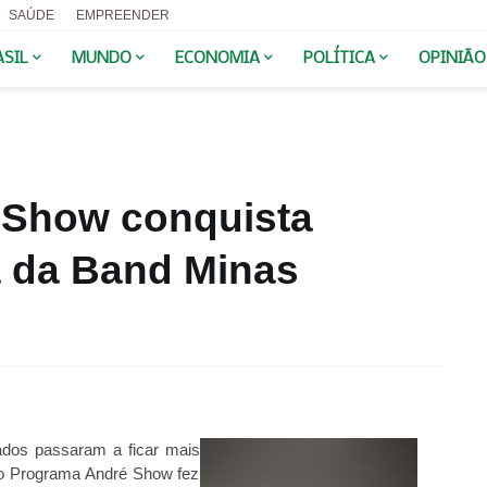
SAÚDE
EMPREENDER
ASIL
MUNDO
ECONOMIA
POLÍTICA
OPINIÃO
 Show conquista
a da Band Minas
ados passaram a ficar mais
 o Programa André Show fez