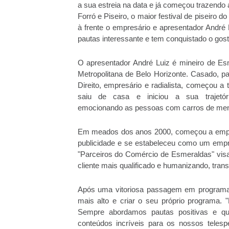
a sua estreia na data e já começou trazendo a
Forró e Piseiro, o maior festival de piseiro d
à frente o empresário e apresentador André 
pautas interessante e tem conquistado o gost
O apresentador André Luiz é mineiro de Es
Metropolitana de Belo Horizonte. Casado, pa
Direito, empresário e radialista, começou a
saiu de casa e iniciou a sua trajetór
emocionando as pessoas com carros de men
Em meados dos anos 2000, começou a empre
publicidade e se estabeleceu como um empr
"Parceiros do Comércio de Esmeraldas" visa
cliente mais qualificado e humanizando, tran
Após uma vitoriosa passagem em programas
mais alto e criar o seu próprio programa.
Sempre abordamos pautas positivas e quer
conteúdos incríveis para os nossos teles