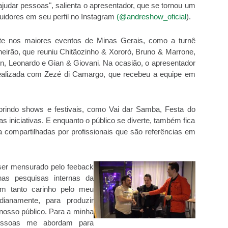
judar pessoas", salienta o apresentador, que se tornou um
guidores em seu perfil no Instagram
(@andreshow_oficial
).
e nos maiores eventos de Minas Gerais, como a turnê
neirão, que reuniu Chitãozinho & Xororó, Bruno & Marrone,
, Leonardo e Gian & Giovani. Na ocasião, o apresentador
realizada com Zezé di Camargo, que recebeu a equipe em
obrindo shows e festivais, como Vai dar Samba, Festa do
s iniciativas. E enquanto o público se diverte, também fica
compartilhadas por profissionais que são referências em
er mensurado pelo feeback
as pesquisas internas da
om tanto carinho pelo meu
dianamente, para produzir
nosso público. Para a minha
pessoas me abordam para