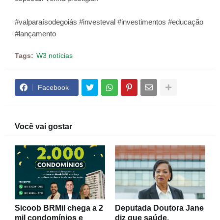
#valparaísodegoiás #investeval #investimentos #educação
#lançamento
Tags:
W3 notícias
Facebook
Você vai gostar
Sicoob BRMil chega a 2
Deputada Doutora Jane
mil condomínios e
diz que saúde,