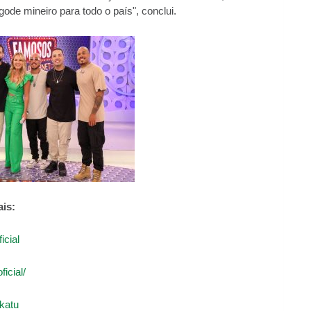
ode mineiro para todo o país", conclui.
is:
cial
icial/
katu