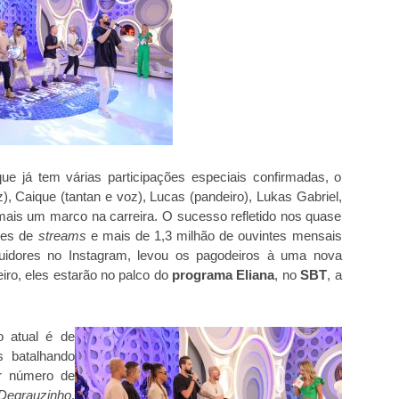
e já tem várias participações especiais confirmadas, o
), Caique (tantan e voz), Lucas (pandeiro), Lukas Gabriel,
mais um marco na carreira. O sucesso refletido nos quase
ões de
streams
e mais de 1,3 milhão de ouvintes mensais
uidores no Instagram, levou os pagodeiros à uma nova
iro, eles estarão no palco do
programa Eliana
, no
SBT
, a
 atual é de
s batalhando
r número de
Degrauzinho
,