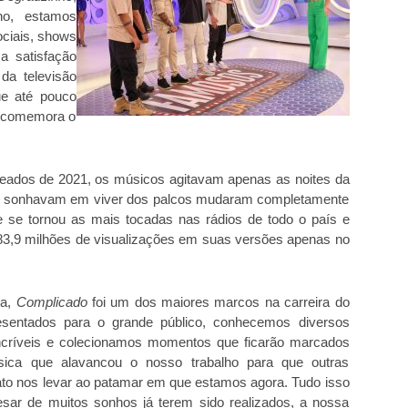
ho, estamos
ociais, shows
a satisfação
da televisão
ue até pouco
, comemora o
meados de 2021, os músicos agitavam apenas as noites da
que sonhavam em viver dos palcos mudaram completamente
 se tornou as mais tocadas nas rádios de todo o país e
s 83,9 milhões de visualizações em suas versões apenas no
ia,
Complicado
foi um dos maiores marcos na carreira do
sentados para o grande público, conhecemos diversos
 incríveis e colecionamos momentos que ficarão marcados
ica que alavancou o nosso trabalho para que outras
ato nos levar ao patamar em que estamos agora. Tudo isso
esar de muitos sonhos já terem sido realizados, a nossa