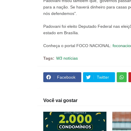
Padovani frisou também que, 'governos passam,
para a nação. Se haverá dinheiro para casas po
nós defendemos".
Padovani foi eleito Deputado Federal nas elei
estado em Brasília.
Conheça o portal FOCO NACIONAL:
foconacio
Tags:
W3 notícias
Facebook
Twitter
Você vai gostar