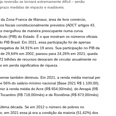
uja reversão se tornará extremamente difícil – senão
 prazo medidas de impacto e inadiáveis.
s da Zona Franca de Manaus, área de livre comércio,
os fiscais constitucionalmente previstos (ADCT artigos 43,
nas mergulhou de maneira preocupante numa curva
ruto (PIB) do Estado. É o que mostram os números oficiais.
 PIB Brasil. Em 2021, essa participação foi de apenas
 negativa de 34,91% em 19 anos. Sua participação no PIB da
: de 29,64% em 2002, passou para 24,26% em 2021, queda
2 bilhões de recursos deixaram de circular anualmente no
 em perda significativa de riqueza.
nense também diminuiu. Em 2021, a renda média mensal per
de 56% do salário-mínimo nacional (Base 2021 R$ 1.100,00),
erior à renda média do Acre (R$ 654,00/mês), do Amapá (R$
 Tocantins (R$ 718,00/mês) e de Rondônia (R$ 873,00/mês).
 última década. Se em 2012 o número de pobres no
, em 2021 essa já era a condição da maioria (51,42%) dos