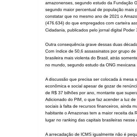
amazonenses, segundo estudo da Fundação Get
segundo maior percentual de população mais p
constatar que no mesmo ano de 2021 o Amazona
(476.634) do que empregados com carteira as
Cidadania, publicados pelo jornal digital Poder 
Outra consequência grave dessas duas décadas 
Com índice de 50,6 assassinatos por grupo de 
brasileira mais violenta do Brasil, atrás somen
no mundo, segundo estudo da ONG mexicana Seg
A discussão que precisa ser colocada à mesa 
econômica e social apesar de gozar de renúncia 
de R$ 37 bilhões por ano, montante que super
Adicionado do PIM, o que faz acender a luz de 
sociais à falta de recursos financeiros, aind
habitante o Amazonas tem a maior receita da R
lugar no ranking das capitais brasileiras nesse
A arrecadação de ICMS igualmente não é peq