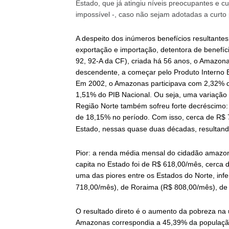
Estado, que já atingiu níveis preocupantes e c
impossível -, caso não sejam adotadas a curto
A despeito dos inúmeros benefícios resultante
exportação e importação, detentora de benefíci
92, 92-A da CF), criada há 56 anos, o Amazo
descendente, a começar pelo Produto Interno B
Em 2002, o Amazonas participava com 2,32% do
1,51% do PIB Nacional. Ou seja, uma variação
Região Norte também sofreu forte decréscimo
de 18,15% no período. Com isso, cerca de R$ 7
Estado, nessas quase duas décadas, resultando
Pior: a renda média mensal do cidadão amazo
capita no Estado foi de R$ 618,00/mês, cerca 
uma das piores entre os Estados do Norte, inf
718,00/mês), de Roraima (R$ 808,00/mês), de
O resultado direto é o aumento da pobreza na
Amazonas correspondia a 45,39% da população