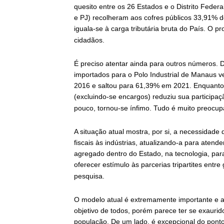
quesito entre os 26 Estados e o Distrito Feder
e PJ) recolheram aos cofres públicos 33,91% d
iguala-se à carga tributária bruta do País. O 
cidadãos.
É preciso atentar ainda para outros números. 
importados para o Polo Industrial de Manaus 
2016 e saltou para 61,39% em 2021. Enquanto i
(excluindo-se encargos) reduziu sua particip
pouco, tornou-se ínfimo. Tudo é muito preocup
A situação atual mostra, por si, a necessidade 
fiscais às indústrias, atualizando-a para atend
agregado dentro do Estado, na tecnologia, para
oferecer estímulo às parcerias tripartites entre
pesquisa.
O modelo atual é extremamente importante e a
objetivo de todos, porém parece ter se exaurid
população. De um lado, é excepcional do ponto 