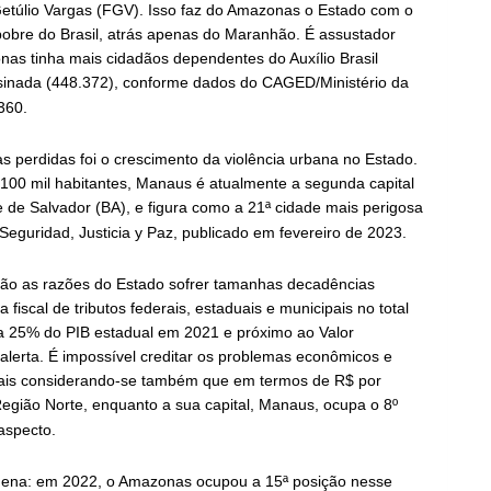
úlio Vargas (FGV). Isso faz do Amazonas o Estado com o
obre do Brasil, atrás apenas do Maranhão. É assustador
s tinha mais cidadãos dependentes do Auxílio Brasil
sinada (448.372), conforme dados do CAGED/Ministério da
360.
perdidas foi o crescimento da violência urbana no Estado.
100 mil habitantes, Manaus é atualmente a segunda capital
te de Salvador (BA), e figura como a 21ª cidade mais perigosa
uridad, Justicia y Paz, publicado em fevereiro de 2023.
são as razões do Estado sofrer tamanhas decadências
fiscal de tributos federais, estaduais e municipais no total
a 25% do PIB estadual em 2021 e próximo ao Valor
alerta. É impossível creditar os problemas econômicos e
a mais considerando-se também que em termos de R$ por
egião Norte, enquanto a sua capital, Manaus, ocupa o 8º
 aspecto.
uena: em 2022, o Amazonas ocupou a 15ª posição nesse