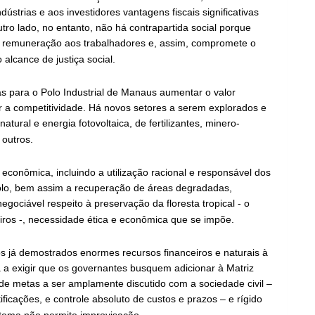
strias e aos investidores vantagens fiscais significativas
o lado, no entanto, não há contrapartida social porque
 remuneração aos trabalhadores e, assim, compromete o
 alcance de justiça social.
 para o Polo Industrial de Manaus aumentar o valor
r a competitividade. Há novos setores a serem explorados e
tural e energia fotovoltaica, de fertilizantes, minero-
 outros.
conômica, incluindo a utilização racional e responsável dos
solo, bem assim a recuperação de áreas degradadas,
gociável respeito à preservação da floresta tropical - o
iros -, necessidade ética e econômica que se impõe.
 já demostrados enormes recursos financeiros e naturais à
a exigir que os governantes busquem adicionar à Matriz
e metas a ser amplamente discutido com a sociedade civil –
ficações, e controle absoluto de custos e prazos – e rígido