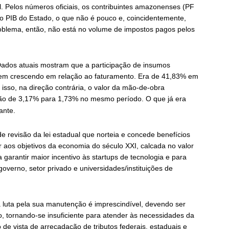
al. Pelos números oficiais, os contribuintes amazonenses (PF
o PIB do Estado, o que não é pouco e, coincidentemente,
problema, então, não está no volume de impostos pagos pelos
Dados atuais mostram que a participação de insumos
vem crescendo em relação ao faturamento. Era de 41,83% em
sso, na direção contrária, o valor da mão-de-obra
ação de 3,17% para 1,73% no mesmo período. O que já era
ante.
de revisão da lei estadual que norteia e concede benefícios
er aos objetivos da economia do século XXI, calcada no valor
 garantir maior incentivo às startups de tecnologia e para
 governo, setor privado e universidades/instituições de
 luta pela sua manutenção é imprescindível, devendo ser
o, tornando-se insuficiente para atender às necessidades da
de vista de arrecadação de tributos federais, estaduais e