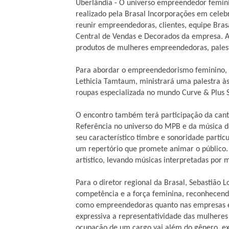
Uberlândia - O universo empreendedor femini
realizado pela Brasal Incorporações em celeb
reunir empreendedoras, clientes, equipe Bras
Central de Vendas e Decorados da empresa. A
produtos de mulheres empreendedoras, palest
Para abordar o empreendedorismo feminino, a
Lethicia Tamtaum, ministrará uma palestra às
roupas especializada no mundo Curve & Plus S
O encontro também terá participação da canto
Referência no universo do MPB e da música d
seu característico timbre e sonoridade parti
um repertório que promete animar o público.
artístico, levando músicas interpretadas por 
Para o
diretor regional da Brasal, Sebastião 
competência e a força feminina, reconhecendo
como empreendedoras quanto nas empresas e
expressiva a representatividade das mulheres
ocupação de um cargo vai além do gênero, e