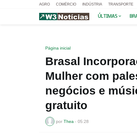
AGRO
COMÉRCIO
INDÚSTRIA
TRANSPORTE
ÚLTIMAS
BR
Página inicial
Brasal Incorpor
Mulher com pale
negócios e músi
gratuito
por
Thea
-
05:28