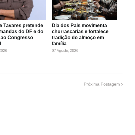
e Tavares pretende
Dia dos Pais movimenta
emandas do DF e do
churrascarias e fortalece
 ao Congresso
tradição do almoço em
l
família
 2026
07 Agosto, 2026
Próxima Postagem