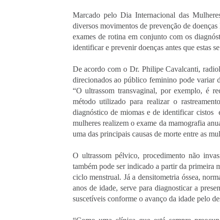
Marcado pelo Dia Internacional das Mulhere
diversos movimentos de prevenção de doenças l
exames de rotina em conjunto com os diagnóstic
identificar e prevenir doenças antes que estas
De acordo com o Dr. Philipe Cavalcanti, radio
direcionados ao público feminino pode variar d
“O ultrassom transvaginal, por exemplo, é r
método utilizado para realizar o rastreamen
diagnóstico de miomas e de identificar cistos  e
mulheres realizem o exame da mamografia anual
uma das principais causas de morte entre as mulh
O ultrassom pélvico, procedimento não invasiv
também pode ser indicado a partir da primeira 
ciclo menstrual. Já a densitometria óssea, nor
anos de idade, serve para diagnosticar a prese
suscetíveis conforme o avanço da idade pelo de