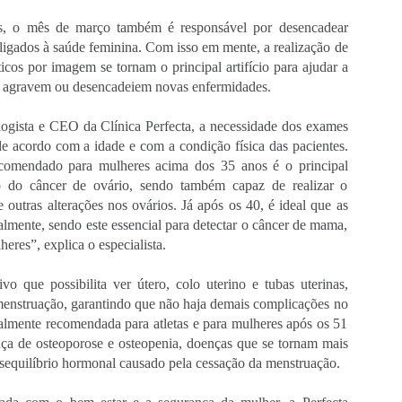
s, o mês de março também é responsável por desencadear 
igados à saúde feminina. Com isso em mente, a realização de 
os por imagem se tornam o principal artifício para ajudar a 
 se agravem ou desencadeiem novas enfermidades. 
logista e CEO da Clínica Perfecta, a necessidade dos exames 
e acordo com a idade e com a condição física das pacientes. 
ecomendado para mulheres acima dos 35 anos é o principal 
to do câncer de ovário, sendo também capaz de realizar o 
 outras alterações nos ovários. Já após os 40, é ideal que as 
mente, sendo este essencial para detectar o câncer de mama, 
eres”, explica o especialista.
o que possibilita ver útero, colo uterino e tubas uterinas, 
menstruação, garantindo que não haja demais complicações no 
malmente recomendada para atletas e para mulheres após os 51 
nça de osteoporose e osteopenia, doenças que se tornam mais 
sequilíbrio hormonal causado pela cessação da menstruação.