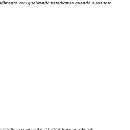
eendimento vem quebrando paradigmas quando o assunto
de 1985 na comercial da 106 Sul. Foi gradualmente