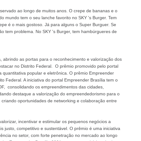
eservado ao longo de muitos anos. O crepe de bananas e o
 mundo tem o seu lanche favorito no SKY 's Burger. Tem
repe é o mais gostoso. Já para alguns o Super Burguer. Se
o tem problema. No SKY 's Burger, tem hambúrgueres de
 abrindo as portas para o reconhecimento e valorização dos
acar no Distrito Federal. O prêmio promovido pelo portal
a quantitativa popular e eletrônica. O prêmio Empreender
to Federal. A iniciativa do portal Empreender Brasília tem o
 DF, consolidando os empreendimentos das cidades,
 dando destaque a valorização do empreendedorismo para o
e criando oportunidades de networking e colaboração entre
alorizar, incentivar e estimular os pequenos negócios a
justo, competitivo e sustentável. O prêmio é uma iniciativa
erência no setor, com forte penetração no mercado ao longo