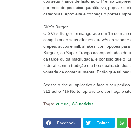
dos seus 7 anos de história. O Prêmio Empreen
por meio de pesquisa quantitativa, popular e 
categorias. Aproveite e conheça o portal Empre
SKY's Burger
O SKY's Burger foi inaugurado em 15 de maio 
conquistando seus clientes através do sabor e
crepes, sucos e milk shakes, com opções para 
Burguer, ou Super Frango acompanhados de uma
da tarde ou da madrugada. è por isso que o SKY
federal. com a tradição e a boa qualidade dos p
vontade de comer aumenta. Então que tal ped
Acesse o site ou aplicativo e faça o seu pedid
312 Sul e 716 Norte, aproveite e conheça o sit
Tags:
cultura
W3 notícias
Facebook
Twitter