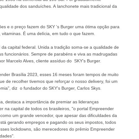
qualidade dos sanduíches. A lanchonete mais tradicional da
ões e o preço fazem do SKY 's Burger uma ótima opção para
 vitaminas. É uma delícia, em tudo o que fazem.
 da capital federal. Unida a tradição soma-se a qualidade de
us funcionários. Sempre de parabéns e viva as madrugadas
or Marcelo Alves, cliente assíduo do SKY's Burger.
eender Brasília 2023, esses 16 meses foram tempos de muito
e de recolher tivemos que reforçar o nosso delivery, foi um
mia", diz o fundador do SKY's Burger, Carlos Skys.
ia, destaca a importância de premiar as lideranças
a capital de todos os brasileiros, "o portal Empreender
l como um grande vencedor, que apesar das dificuldades da
stá gerando empregos e pagando os seus impostos, todos
sses lockdowns, são merecedores do prêmio Empreender
ldades".