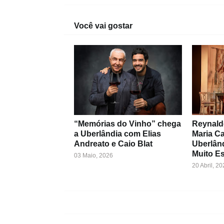
Você vai gostar
“Memórias do Vinho” chega
Reynald
a Uberlândia com Elias
Maria C
Andreato e Caio Blat
Uberlân
Muito Es
03 Maio, 2026
20 Abril, 20