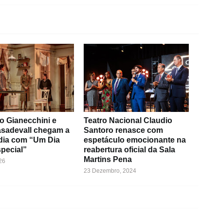
o Gianecchini e
Teatro Nacional Claudio
asadevall chegam a
Santoro renasce com
dia com “Um Dia
espetáculo emocionante na
pecial”
reabertura oficial da Sala
Martins Pena
26
23 Dezembro, 2024