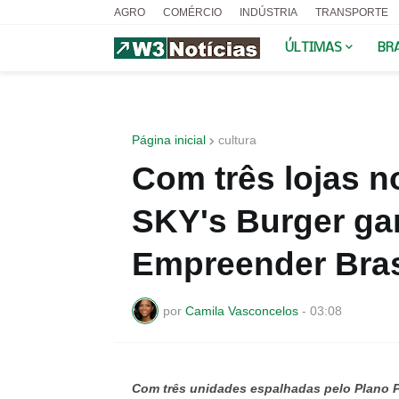
AGRO
COMÉRCIO
INDÚSTRIA
TRANSPORTE
ÚLTIMAS
BR
Página inicial
cultura
Com três lojas no
SKY's Burger ga
Empreender Bras
por
Camila Vasconcelos
-
03:08
Com três unidades espalhadas pelo Plano P