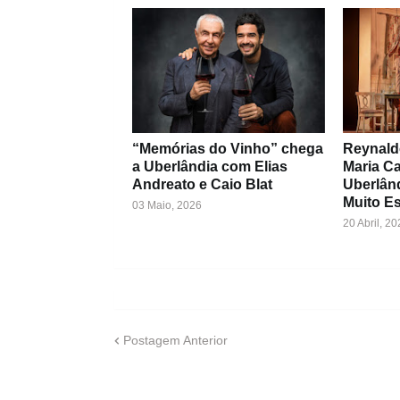
“Memórias do Vinho” chega
Reynald
a Uberlândia com Elias
Maria C
Andreato e Caio Blat
Uberlân
Muito Es
03 Maio, 2026
20 Abril, 20
Postagem Anterior