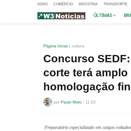
AGRO
COMÉRCIO
INDÚSTRIA
TRANSPORTE
ÚLTIMAS
BR
Página inicial
cultura
Concurso SEDF: 
corte terá amplo
homologação fin
por
Paulo Melo
-
11:53
Preparatório especializado em cargos voltado