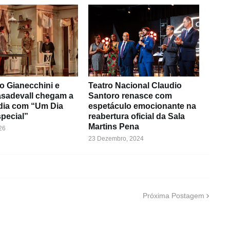
o Gianecchini e
Teatro Nacional Claudio
asadevall chegam a
Santoro renasce com
dia com “Um Dia
espetáculo emocionante na
pecial”
reabertura oficial da Sala
Martins Pena
26
23 Dezembro, 2024
Próxima Postagem