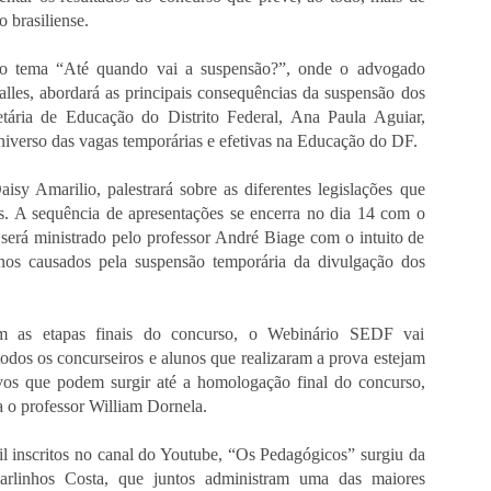
 brasiliense.
 o tema “Até quando vai a suspensão?”, onde o advogado 
lles, abordará as principais consequências da suspensão dos 
retária de Educação do Distrito Federal, Ana Paula Aguiar, 
niverso das vagas temporárias e efetivas na Educação do DF.
aisy Amarilio, palestrará sobre as diferentes legislações que 
s. A sequência de apresentações se encerra no dia 14 com o 
erá ministrado pelo professor André Biage com o intuito de 
anos causados pela suspensão temporária da divulgação dos 
m as etapas finais do concurso, o Webinário SEDF vai 
dos os concurseiros e alunos que realizaram a prova estejam 
ivos que podem surgir até a homologação final do concurso, 
a o professor William Dornela.
 inscritos no canal do Youtube, “Os Pedagógicos” surgiu da 
arlinhos Costa, que juntos administram uma das maiores 