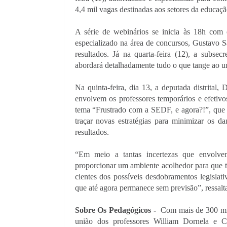
4,4 mil vagas destinadas aos setores da educação
A série de webinários se inicia às 18h com
especializado na área de concursos, Gustavo Sa
resultados. Já na quarta-feira (12), a subsec
abordará detalhadamente tudo o que tange ao u
Na quinta-feira, dia 13, a deputada distrital, D
envolvem os professores temporários e efetivo
tema “Frustrado com a SEDF, e agora?!”, que s
traçar novas estratégias para minimizar os d
resultados.
“Em meio a tantas incertezas que envolve
proporcionar um ambiente acolhedor para que to
cientes dos possíveis desdobramentos legislat
que até agora permanece sem previsão”, ressalt
Sobre Os Pedagógicos -  
Com mais de 300 mil
união dos professores William Dornela e C