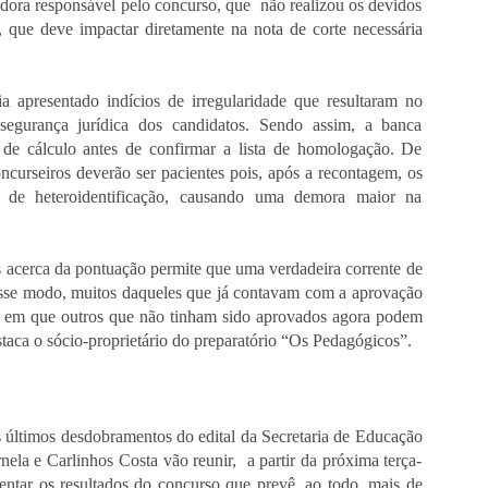
dora responsável pelo concurso, que  não realizou os devidos 
, que deve impactar diretamente na nota de corte necessária 
apresentado indícios de irregularidade que resultaram no 
segurança jurídica dos candidatos. Sendo assim, a banca 
 de cálculo antes de confirmar a lista de homologação. De 
curseiros deverão ser pacientes pois, após a recontagem, os 
o de heteroidentificação, causando uma demora maior na 
 acerca da pontuação permite que uma verdadeira corrente de 
Desse modo, muitos daqueles que já contavam com a aprovação 
em que outros que não tinham sido aprovados agora podem 
estaca o sócio-proprietário do preparatório “Os Pedagógicos”.
os últimos desdobramentos do edital da Secretaria de Educação 
nela e Carlinhos Costa vão reunir,  a partir da próxima terça-
mentar os resultados do concurso que prevê, ao todo, mais de 