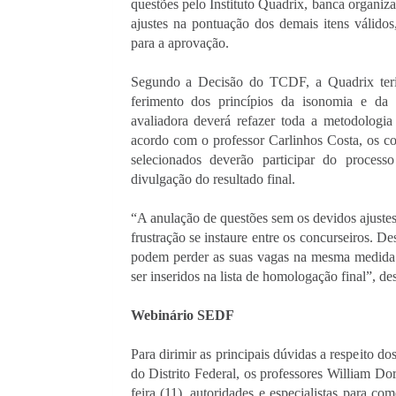
questões pelo Instituto Quadrix, banca organiza
ajustes na pontuação dos demais itens válidos
para a aprovação.
Segundo a Decisão do TCDF, a Quadrix teria 
ferimento dos princípios da isonomia e da 
avaliadora deverá refazer toda a metodologia
acordo com o professor Carlinhos Costa, os con
selecionados deverão participar do process
divulgação do resultado final. 
“A anulação de questões sem os devidos ajustes
frustração se instaure entre os concurseiros. 
podem perder as suas vagas na mesma medida 
ser inseridos na lista de homologação final”, d
Webinário SEDF 
Para dirimir as principais dúvidas a respeito d
do Distrito Federal, os professores William Dor
feira (11), autoridades e especialistas para co