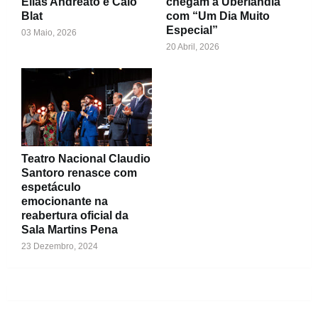
Elias Andreato e Caio
chegam a Uberlândia
Blat
com “Um Dia Muito
Especial”
03 Maio, 2026
20 Abril, 2026
Teatro Nacional Claudio
Santoro renasce com
espetáculo
emocionante na
reabertura oficial da
Sala Martins Pena
23 Dezembro, 2024