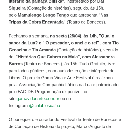
literário da palhaça Biliska"
, interpretado por
Dai
Siqueira
(Contação de histórias), seguido, às 15h,
pelo
Mamulengo Lengo Tengo
que apresenta
"Nas
Tripas da Cobra Encantada"
(Teatro de Bonecos).
Fechando a semana,
na sexta (28
/04), às 14h,
"Qual o
sabor da Lua? e " O pescador, o anel e o reI" , com Tio
Groselha e Tia Amanda
(Contação de histórias), seguido
de
"Histórias Que Cabem na Mala", com Alessandra
Barros
(Teatro de Bonecos), às 15h. Tudo Gratuito, livre
para todos públicos, com audiodescrição e intérprete de
Libras. O projeto Gama Vida e Arte Festival é realizado
pela Associação Companhia Lábios da Lua e patrocinado
pelo FAC-DF. Programação disponível no
site
gamavidaearte.com.br
ou no
Instagram
@cialabiosdalua
O bonequeiro e curador do Festival de Teatro de Bonecos e
de Contação de História do projeto, Marco Augusto de