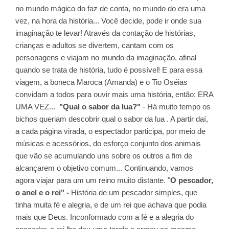
no mundo mágico do faz de conta, no mundo do era uma
vez, na hora da história... Você decide, pode ir onde sua
imaginação te levar! Através da contação de histórias,
crianças e adultos se divertem, cantam com os
personagens e viajam no mundo da imaginação, afinal
quando se trata de história, tudo é possível! E para essa
viagem, a boneca Maroca (Amanda) e o Tio Oséias
convidam a todos para ouvir mais uma história, então: ERA
UMA VEZ...
"Qual o sabor da lua?"
- Há muito tempo os
bichos queriam descobrir qual o sabor da lua . A partir daí,
a cada página virada, o espectador participa, por meio de
músicas e acessórios, do esforço conjunto dos animais
que vão se acumulando uns sobre os outros a fim de
alcançarem o objetivo comum... Continuando, vamos
agora viajar para um um reino muito distante. "
O pescador,
o anel e o rei" -
História de um pescador simples, que
tinha muita fé e alegria, e de um rei que achava que podia
mais que Deus. Inconformado com a fé e a alegria do