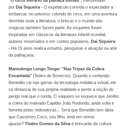
"O circo literário da palhaça Biliska",
interpretado
por
Dai Siqueira -
O espetáculo convida o expectador a
embarcar, no universo colorido do circo, em uma aventura
divertida onde a literatura, o brincar e o mundo das
mágicas também fazem parte. As esquetes foram
inspiradas em clássicos da literatura infantil mundial,
autores renomados e em contos populares.
Dai Siqueira
-
Há 15 anos realiza estudos, pesquisas e atuação na arte
da palhaçaria.
Mamulengo Lengo Tengo: "Nas Tripas da Cobra
Encantada"
(Teatro de Bonecos). Quando o sertanejo
Benedito cai nas garras da tecnologia midiática virtual, ele
se distancia de sua própria realidade e perde a noção do
perigo real que o ronda. O vaqueiro se esquece que Jenifer,
a cobra do malvado Capitão João Redondo, anda solta e
faminta pelas redondezas... Será que Benedito tem ideia
que Cassimiro Coco, seu filho, está em sérios
apuros?
Thales Gomes da Silva
é brincante da cultura