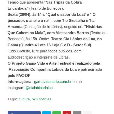
Tengo
que apresenta "
Nas Tripas da Cobra
Encantada"
(Teatro de Bonecos).
Sexta (28
/04), às 14h,
"Qual o sabor da Lua? e " O
pescador, o anel e o reI" , com Tio Groselha e Tia
Amanda
(Contação de histórias), seguido de
"Histórias
Que Cabem na Mala", com Alessandra Barros
(Teatro de
Bonecos), às 15h. Onde:
Teatro Cia Lábios da Lua, no
Gama (Quadra 4 Lote 16 Loja C e D - Setor Sul)
Tudo Gratuito, livre para todos públicos, com
audiodescrição e intérprete de Libras.
O Projeto Gama Vida e Arte Festival é realizado pela
Associação Companhia Lábios da Lua e patrocinado
pelo FAC-DF
Informações:
gamavidaearte.com.br
ou no
Instagram
@cialabiosdalua
Tags:
cultura
W3 notícias