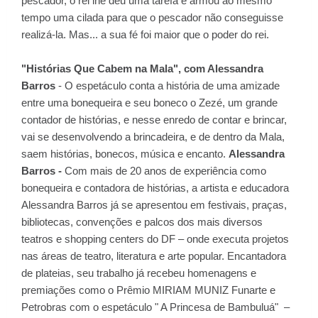
pescador, o rei lhe deu uma tarefa e armou ao mesmo
tempo uma cilada para que o pescador não conseguisse
realizá-la. Mas... a sua fé foi maior que o poder do rei.
"Histórias Que Cabem na Mala", com Alessandra
Barros
- O espetáculo conta a história de uma amizade
entre uma bonequeira e seu boneco o Zezé, um grande
contador de histórias, e nesse enredo de contar e brincar,
vai se desenvolvendo a brincadeira, e de dentro da Mala,
saem histórias, bonecos, música e encanto.
Alessandra
Barros -
Com mais de 20 anos de experiência como
bonequeira e contadora de histórias, a artista e educadora
Alessandra Barros já se apresentou em festivais, praças,
bibliotecas, convenções e palcos dos mais diversos
teatros e shopping centers do DF – onde executa projetos
nas áreas de teatro, literatura e arte popular. Encantadora
de plateias, seu trabalho já recebeu homenagens e
premiações como o Prêmio MIRIAM MUNIZ Funarte e
Petrobras com o espetáculo " A Princesa de Bambuluá" –