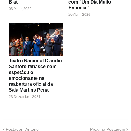
Blat
com “Um Dia Muito
Especial”
03 Maio, 2026
20 Abril, 2026
Teatro Nacional Claudio
Santoro renasce com
espetáculo
emocionante na
reabertura oficial da
Sala Martins Pena
23 Dezembro, 2024
Postagem Anterior
Próxima Postagem