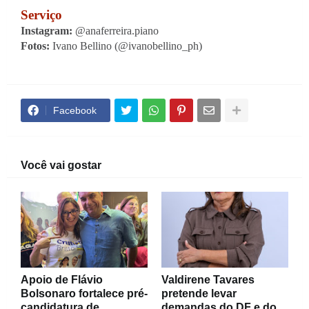
Serviço
Instagram:
 @anaferreira.piano
Fotos: 
Ivano Bellino (@ivanobellino_ph)
Facebook
Você vai gostar
Apoio de Flávio
Valdirene Tavares
Bolsonaro fortalece pré-
pretende levar
candidatura de
demandas do DF e do