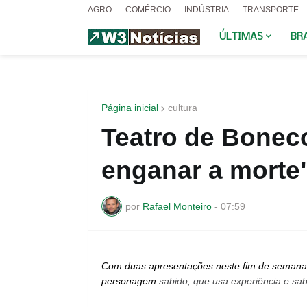
AGRO
COMÉRCIO
INDÚSTRIA
TRANSPORTE
ÚLTIMAS
BR
Página inicial
cultura
Teatro de Bonec
enganar a morte
por
Rafael Monteiro
-
07:59
Com duas apresentações neste fim de semana
personagem
sabido, que usa experiência e sabe