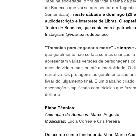
Tabu na sociedade, o fim da vida é tema da p
de Bonecos que vai se apresentar em Taguatin
Samambaia),
neste sábado e domingo (29 e 
audiodescrição e intérprete de Libras. O espe
Teatro de Bonecos, que conta com o patrocíni
Instagram @voarteatrodeboneco
"Tramoias para enganar a morte"
- sinopse 
que geralmente não se fala com as crianças: a
apresentam várias versões de personagens com 
anos de vida a mais ou até a imortalidade. O di
narrativa. Os protagonistas geralmente são anc
livrar do julgamento final. É um trabalho criado
encenação simplificada com triciclos que faze
dell'arte.
Ficha Técnica:
Animação de Bonecos:
Marco Augusto
Musicistas:
Lúcia Corrêa e Cris Pereira
De acordo com o fundador da Voar, Marco Augu