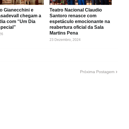
o Gianecchini e
Teatro Nacional Claudio
asadevall chegam a
Santoro renasce com
dia com “Um Dia
espetáculo emocionante na
pecial”
reabertura oficial da Sala
Martins Pena
26
23 Dezembro, 2024
Próxima Postagem