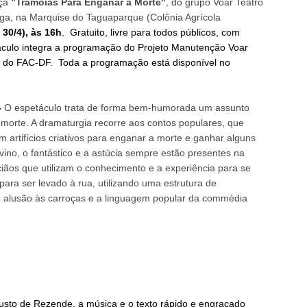
eça
"Tramoias Para Enganar a Morte"
, do grupo Voar Teatro
ga,
na Marquise do Taguaparque (Colônia Agrícola
30/4), às 16h
.
Gratuito, livre para todos públicos, com
táculo integra a programação do Projeto Manutenção Voar
o do FAC-DF. Toda a programação está disponível no
-
O espetáculo trata de forma bem-humorada um assunto
 morte. A dramaturgia recorre aos contos populares, que
artifícios criativos para enganar a morte e ganhar alguns
vino, o fantástico e a astúcia sempre estão presentes na
iãos que utilizam o conhecimento e a experiência para se
 para ser levado à rua, utilizando uma estrutura de
m alusão às carroças e a linguagem popular da commèdia
sto de Rezende, a música e o texto rápido e engraçado