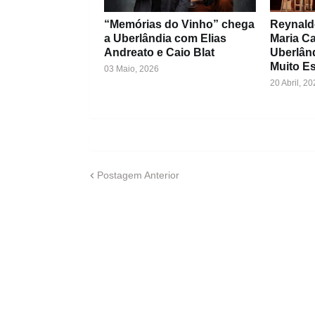
“Memórias do Vinho” chega
Reynald
a Uberlândia com Elias
Maria C
Andreato e Caio Blat
Uberlân
Muito Es
03 Maio, 2026
20 Abril, 20
Postagem Anterior