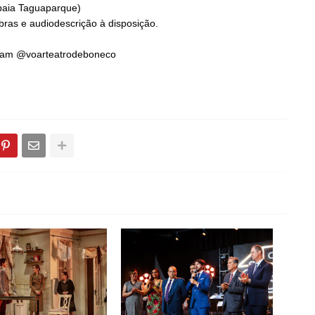
baia Taguaparque)
ibras e audiodescrição à disposição.
gram @voarteatrodeboneco