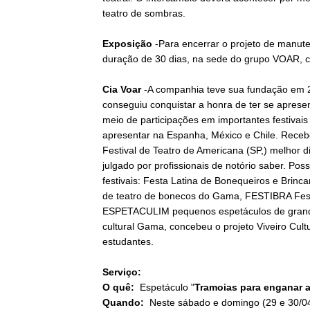
teatro de sombras.
Exposição
-Para encerrar o projeto de manut
duração de 30 dias, na sede do grupo VOAR, co
Cia Voar
-A companhia teve sua fundação em 
conseguiu conquistar a honra de ter se aprese
meio de participações em importantes festivais 
apresentar na Espanha, México e Chile. Recebeu
Festival de Teatro de Americana (SP,) melhor d
julgado por profissionais de notório saber. Pos
festivais: Festa Latina de Bonequeiros e Bri
de teatro de bonecos do Gama, FESTIBRA Festiva
ESPETACULIM pequenos espetáculos de grande
cultural Gama, concebeu o projeto Viveiro Cult
estudantes.
Serviço:
O quê:
Espetáculo "
Tramoias para enganar a
Quando:
Neste sábado e domingo (29 e 30/04