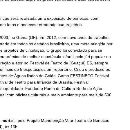
enção será realizada uma exposição de bonecos, com
m fotos e bonecos retratando sua trajetória.
2003, no Gama (DF). Em 2012, com nove anos de trabalho,
ntado em todos os estados brasileiros, uma meta atingida por
e projetos de circulação. O grupo foi convidado para se
 prêmios de melhor espetáculo infantil pelo júri popular no
ireção e ator no Festival de Teatro de (Guaçuí) ES, sempre
sui mais de 5 espetáculos em repertório. Criou e produziu os
ncantes de Águas lindas de Goiás, Gama FESTINECO Festival
l de Teatro para Infância de Brasília, Festival
 qualidade. Fundou o Ponto de Cultura Rede de Ação
ural com oficinas culturais e meio ambiente para mais de 500
 morte
", pelo Projeto Manutenção Voar Teatro de Bonecos
), às 16h