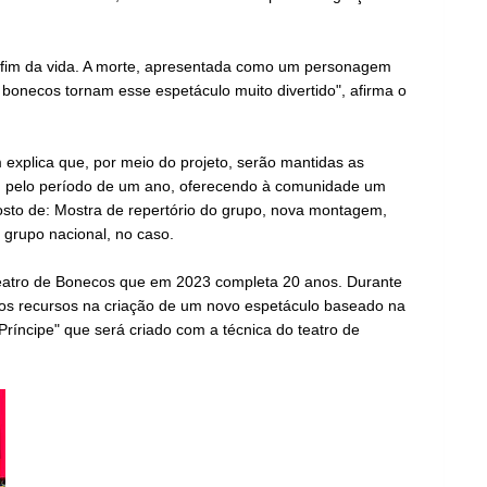
fim da vida. A morte, apresentada como um personagem
e bonecos tornam esse espetáculo muito divertido", a
firma o
xplica que, por meio do projeto, serão mantidas as
os, pelo período de um ano, oferecendo à comunidade um
osto de: Mostra de repertório do grupo, nova montagem,
grupo nacional, no caso.
r Teatro de Bonecos que em 2023 completa 20 anos. Durante
dos recursos na criação de um novo espetáculo baseado na
ríncipe" que será criado com a técnica do teatro de