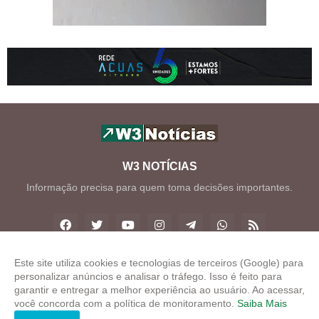
W3 NOTÍCIAS
Informação precisa para quem toma decisões importantes.
Este site utiliza cookies e tecnologias de terceiros (Google) para
personalizar anúncios e analisar o tráfego. Isso é feito para
Copyright ©
2026
W3 Notícias
garantir e entregar a melhor experiência ao usuário. Ao acessar,
você concorda com a política de monitoramento.
Saiba Mais
INÍCIO
SOBRE
CONTATO
LGPD
EXPEDIENTE