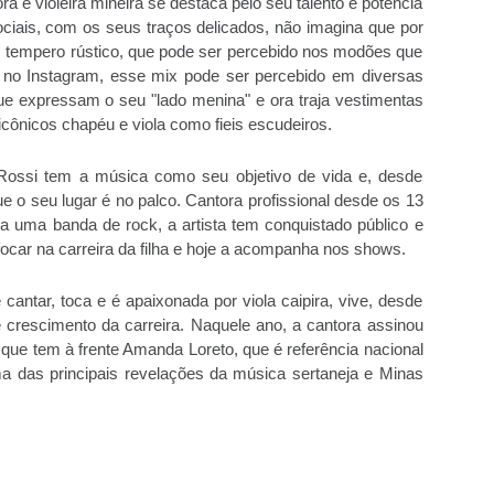
 e violeira mineira se destaca pelo seu talento e potência
ociais, com os seus traços delicados, não imagina que por
 tempero rústico, que pode ser percebido nos modões que
l no Instagram, esse mix pode ser percebido em diversas
e expressam o seu "lado menina" e ora traja vestimentas
cônicos chapéu e viola como fieis escudeiros.
 Rossi tem a música como seu objetivo de vida e, desde
ue o seu lugar é no palco. Cantora profissional desde os 13
nha uma banda de rock, a artista tem conquistado público e
focar na carreira da filha e hoje a acompanha nos shows.
cantar, toca e é apaixonada por viola caipira, vive, desde
crescimento da carreira. Naquele ano, a cantora assinou
que tem à frente Amanda Loreto, que é referência nacional
ma das principais revelações da música sertaneja e Minas