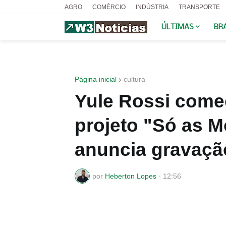
AGRO
COMÉRCIO
INDÚSTRIA
TRANSPORTE
ÚLTIMAS
BR
Página inicial
cultura
Yule Rossi começ
projeto "Só as Mo
anuncia gravaçã
por
Heberton Lopes
-
12:56