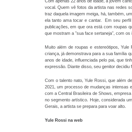
Com apenas 22 anos de idade, a jovem cantora
vocal. Quem vê fotos da artista nas redes s
traz daquela imagem meiga, há, também, um
ela tanto ama tocar e cantar. Em seu perfi
publicações, em que ora está com roupas qu
que mostram a "sua face sertaneja", com os i
Muito além de roupas e estereótipos, Yule
criança, já demonstrava para a sua família q
anos de idade, influenciada pelo pai, que ti
expressão. Diante disso, seu genitor decidiu 
Com o talento nato, Yule Rossi, que além de 
2021, um processo de mudanças intensas e 
com a Central Brasileira de Shows, empresa 
no segmento artístico. Hoje, considerada u
Gerais, a artista se prepara para voar alto.
Yule Rossi na web