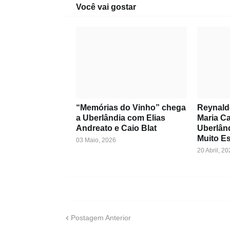
Você vai gostar
“Memórias do Vinho” chega
Reynald
a Uberlândia com Elias
Maria C
Andreato e Caio Blat
Uberlân
Muito Es
03 Maio, 2026
20 Abril, 20
Postagem Anterior