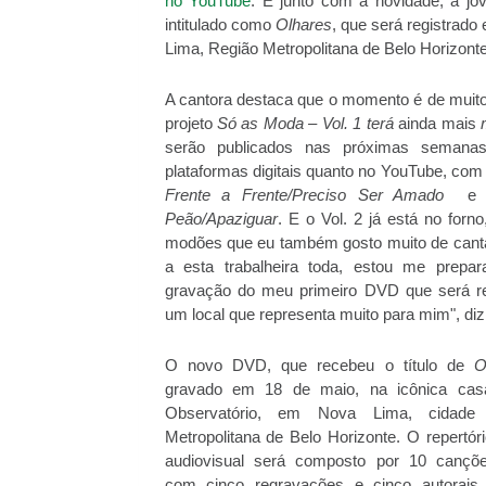
no YouTube
. E junto com a novidade, a j
intitulado como
Olhares
, que será registrad
Lima, Região Metropolitana de Belo Horizonte
A cantora destaca que o momento é de muito
projeto
Só as Moda – Vol. 1 terá
ainda mais
serão publicados nas próximas semanas
plataformas digitais quanto no YouTube, com
Frente a Frente/Preciso Ser Amado
Peão/Apaziguar
. E o Vol. 2 já está no forn
modões que eu também gosto muito de cantar
a esta trabalheira toda, estou me prepa
gravação do meu primeiro DVD que será r
um local que representa muito para mim", diz
O novo DVD, que recebeu o título de
O
gravado em 18 de maio, na icônica ca
Observatório, em Nova Lima, cidade
Metropolitana de Belo Horizonte. O repertóri
audiovisual será composto por 10 cançõe
com cinco regravações e cinco autorais,