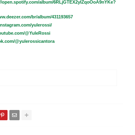
://open.spotify.com/album/6RLjGTEX2yIZqoOoA9nYKe?
www.deezer.com/br/album/431193657
instagram.com/yulerossi/
youtube.com/@YuleRossi
tok.com/@yulerossicantora