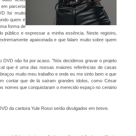
 em parceria
D foi muito
mundo quem é
uma forma de
do público e expressar a minha essência. Neste registro,
extremamente apaixonada e que falam muito sobre quem
ro DVD não foi por acaso. "Nós decidimos gravar o projeto
ocal que é uma das nossas maiores referências de casas
 abraçou muito meu trabalho e onde eu me sinto bem e que
 contar que de lá saíram grandes ídolos, como César
ros nomes que conquistaram o merecido espaço no cenário
DVD da cantora Yule Rossi serão divulgados em breve.