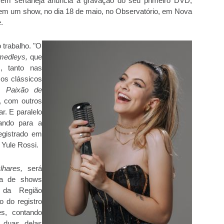
ovem sertaneja anuncia a gravação do seu primeiro DVD,
o em um show, no dia 18 de maio, no Observatório, em Nova
.
 trabalho. "O
medleys,
que
, tanto nas
 os clássicos
e
Paixão de
o, com outros
. E paralelo
rando para a
egistrado em
 Yule Rossi.
lhares,
será
sa de shows
 da Região
o do registro
s, contando
 duas delas