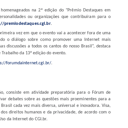
os homenageados na 2ª edição do "Prêmio Destaques em
ersonalidades ou organizações que contribuíram para o
://premiodestaques.cgi.br
.
primeira vez em que o evento vai a acontecer fora de uma
ando o diálogo sobre como promover uma Internet mais
ssas discussões a todos os cantos do nosso Brasil”, destaca
 Trabalho da 13ª edição do evento.
s://forumdainternet.cgi.br/
.
o, consiste em atividade preparatória para o Fórum de
tivar debates sobre as questões mais proeminentes para a
rasil cada vez mais diversa, universal e inovadora. Visa,
e, dos direitos humanos e da privacidade, de acordo com o
so da Internet do CGI.br.