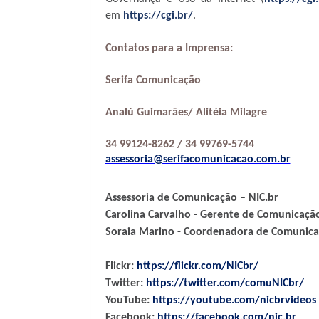
em
https://cgi.br/
.
Contatos para a Imprensa:
Serifa Comunicação
Analú Guimarães/ Alitéia Milagre
34 99124-8262 / 34 99769-5744
assessoria@serifacomunicacao.com.br
Assessoria de Comunicação – NIC.br
Carolina Carvalho - Gerente de Comunicaçã
Soraia Marino - Coordenadora de Comunica
Flickr:
https://flickr.com/NICbr/
Twitter:
https://twitter.com/comuNICbr/
YouTube:
https://youtube.com/nicbrvideos
Facebook:
https://facebook.com/nic.br