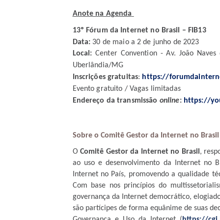
Anote na Agenda
13º Fórum da Internet no Brasil – FIB13
Data:
30 de maio a 2 de junho de 2023
Local:
Center Convention - Av. João Naves d
Uberlândia/MG
Inscrições gratuitas
:
https://forumdainterne
Evento gratuito / Vagas limitadas
Endereço da transmissão
online
:
https://y
Sobre o Comitê Gestor da Internet no Brasil 
O
Comitê Gestor da Internet no Brasil
, resp
ao uso e desenvolvimento da Internet no Bra
Internet no País, promovendo a qualidade téc
Com base nos princípios do multissetorial
governança da Internet democrático, elogiado
são partícipes de forma equânime de suas dec
Governança e Uso da Internet (
https://cg