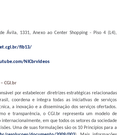
e Ávila, 1331, Anexo ao Center Shopping - Piso 4 (L4),
t.cgi.br/fib13/
outube.com/NICbrvideos
– CGI.br
onsável por estabelecer diretrizes estratégicas relacionadas
sil, coordena e integra todas as iniciativas de serviços
nica, a inovação e a disseminação dos serviços ofertados.
ismo e transparência, o CGI.br representa um modelo de
 internacionalmente, em que todos os setores da sociedade
isões. Uma de suas formulações são os 10 Princípios para a
i.br/resolucoes/documento/2009/003
). Mais informações