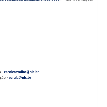
o -
carolcarvalho@nic.br
ção -
soraia@nic.br