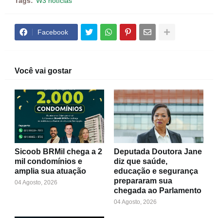
Tags:
W3 notícias
Facebook
Você vai gostar
Sicoob BRMil chega a 2
Deputada Doutora Jane
mil condomínios e
diz que saúde,
amplia sua atuação
educação e segurança
prepararam sua
04 Agosto, 2026
chegada ao Parlamento
04 Agosto, 2026